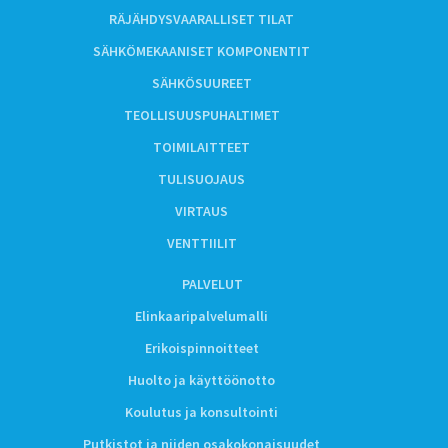
RÄJÄHDYSVAARALLISET TILAT
SÄHKÖMEKAANISET KOMPONENTIT
SÄHKÖSUUREET
TEOLLISUUSPUHALTIMET
TOIMILAITTEET
TULISUOJAUS
VIRTAUS
VENTTIILIT
PALVELUT
Elinkaaripalvelumalli
Erikoispinnoitteet
Huolto ja käyttöönotto
Koulutus ja konsultointi
Putkistot ja niiden osakokonaisuudet