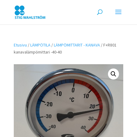
Etusivu
/
LÄMPÖTILA
/
LÄMPÖMITTARIT - KANAVA
/ F+R801
kanavalämpömittari -40-40