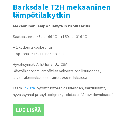
Barksdale T2H mekaaninen
lämpötilakytkin
Mekaaninen lämpötilakytkin kapillaarilla.
Säätöalueet: -45 … +66 °C – +160 … +316 °C
– 2 kytkentäkosketinta
– optiona: manuaalinen nollaus
Hyväksynnät: ATEX Ex ia, UL, CSA
Käyttökohteet: Lämpötilan valvonta teollisuudessa,
laivanrakennuksessa, rautatiesovelluksissa
Tästä
linkistä
löydät tuotteen datalehden, sertifikaatit,
hyväksynnät ja käyttöohjeen, kohdasta ”Show downloads”.
LUE LISÄÄ