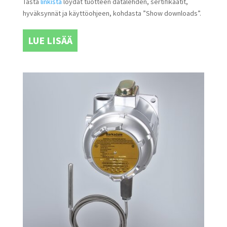
Tästä
linkistä
löydät tuotteen datalehden, sertifikaatit,
hyväksynnät ja käyttöohjeen, kohdasta ”Show downloads”.
LUE LISÄÄ