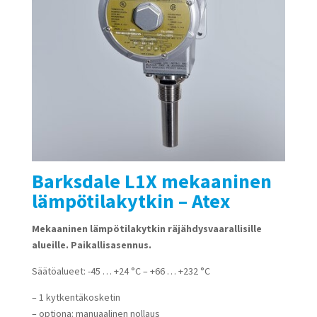
Barksdale L1X mekaaninen
lämpötilakytkin – Atex
Mekaaninen lämpötilakytkin räjähdysvaarallisille
alueille. Paikallisasennus.
Säätöalueet: -45 … +24 °C – +66 … +232 °C
– 1 kytkentäkosketin
– optiona: manuaalinen nollaus