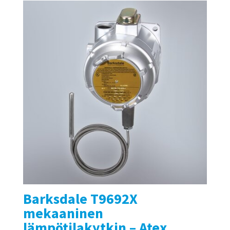
Barksdale T9692X
mekaaninen
lämpötilakytkin – Atex