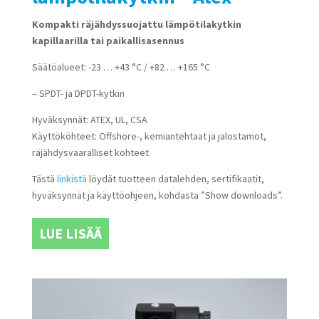
Kompakti räjähdyssuojattu lämpötilakytkin
kapillaarilla tai paikallisasennus
Säätöalueet: -23 … +43 °C / +82 … +165 °C
– SPDT- ja DPDT-kytkin
Hyväksynnät: ATEX, UL, CSA
Käyttököhteet: Offshore-, kemiantehtaat ja jalostamot,
räjähdysvaaralliset kohteet
Tästä
linkistä
löydät tuotteen datalehden, sertifikaatit,
hyväksynnät ja käyttöohjeen, kohdasta ”Show downloads”.
LUE LISÄÄ