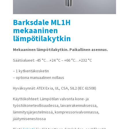
Barksdale ML1H
mekaaninen
lämpötilakytkin
Mekaaninen lämpötilakytkin. Paikallinen asennus.
Säätöalueet: -45 °C…+24 °C – +66 °C…+232 °C
– 1 kytkentäkosketin
– optiona manuaalinen nollaus
Hyväksynnät: ATEX Ex ia, UL, CSA, SIL2 (IEC 61508)
Käyttökohteet: Lämpötilan valvonta kone- ja
työstökoneteollisuudessa, laivanrakennuksessa,
lämmitysjärjestelmissä, kompressorivalvonnassa,
jäätymisenestossa