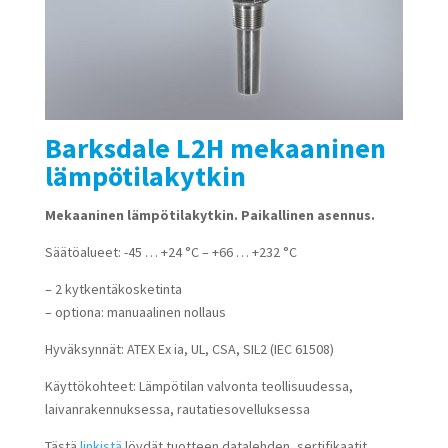
Barksdale L2H mekaaninen
lämpötilakytkin
Mekaaninen lämpötilakytkin. Paikallinen asennus.
Säätöalueet: -45 … +24 °C – +66 … +232 °C
– 2 kytkentäkosketinta
– optiona: manuaalinen nollaus
Hyväksynnät: ATEX Ex ia, UL, CSA, SIL2 (IEC 61508)
Käyttökohteet: Lämpötilan valvonta teollisuudessa,
laivanrakennuksessa, rautatiesovelluksessa
Tästä
linkistä
löydät tuotteen datalehden, sertifikaatit,