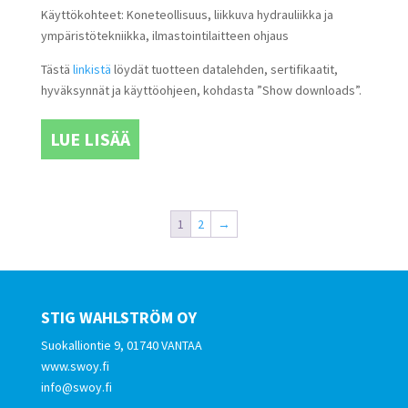
Käyttökohteet: Koneteollisuus, liikkuva hydrauliikka ja
ympäristötekniikka, ilmastointilaitteen ohjaus
Tästä
linkistä
löydät tuotteen datalehden, sertifikaatit,
hyväksynnät ja käyttöohjeen, kohdasta ”Show downloads”.
LUE LISÄÄ
1
2
→
STIG WAHLSTRÖM OY
Suokalliontie 9, 01740 VANTAA
www.swoy.fi
info@swoy.fi