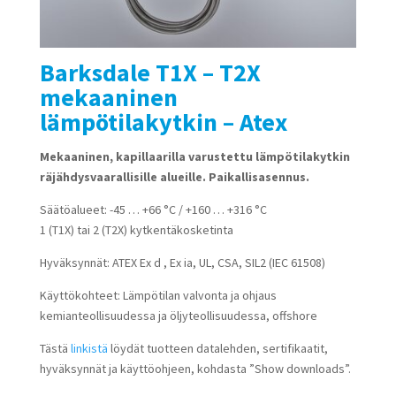
Barksdale T1X – T2X
mekaaninen
lämpötilakytkin – Atex
Mekaaninen, kapillaarilla varustettu lämpötilakytkin
räjähdysvaarallisille alueille. Paikallisasennus.
Säätöalueet: -45 … +66 °C / +160 … +316 °C
1 (T1X) tai 2 (T2X) kytkentäkosketinta
Hyväksynnät: ATEX Ex d , Ex ia, UL, CSA, SIL2 (IEC 61508)
Käyttökohteet: Lämpötilan valvonta ja ohjaus
kemianteollisuudessa ja öljyteollisuudessa, offshore
Tästä
linkistä
löydät tuotteen datalehden, sertifikaatit,
hyväksynnät ja käyttöohjeen, kohdasta ”Show downloads”.