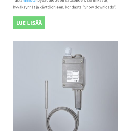
Tästä
linkistä
löydät tuotteen datalehden, sertifikaatit,
hyväksynnät ja käyttöohjeen, kohdasta ”Show downloads”.
LUE LISÄÄ