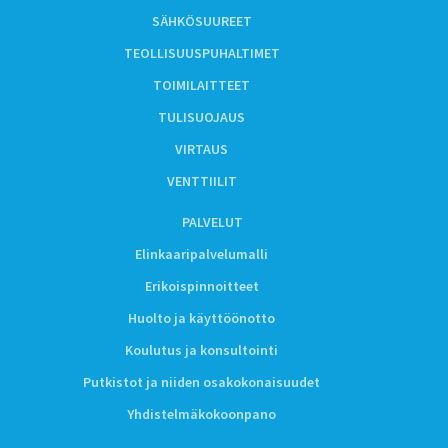
SÄHKÖSUUREET
TEOLLISUUSPUHALTIMET
TOIMILAITTEET
TULISUOJAUS
VIRTAUS
VENTTIILIT
PALVELUT
Elinkaaripalvelumalli
Erikoispinnoitteet
Huolto ja käyttöönotto
Koulutus ja konsultointi
Putkistot ja niiden osakokonaisuudet
Yhdistelmäkokoonpano