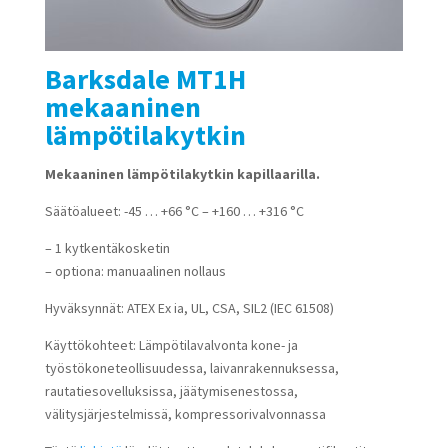
Barksdale MT1H
mekaaninen
lämpötilakytkin
Mekaaninen lämpötilakytkin kapillaarilla.
Säätöalueet: -45 … +66 °C – +160 … +316 °C
– 1 kytkentäkosketin
– optiona: manuaalinen nollaus
Hyväksynnät: ATEX Ex ia, UL, CSA, SIL2 (IEC 61508)
Käyttökohteet: Lämpötilavalvonta kone- ja
työstökoneteollisuudessa, laivanrakennuksessa,
rautatiesovelluksissa, jäätymisenestossa,
välitysjärjestelmissä, kompressorivalvonnassa