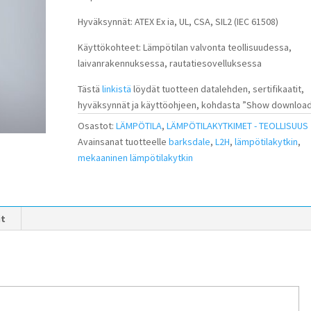
Hyväksynnät: ATEX Ex ia, UL, CSA, SIL2 (IEC 61508)
Käyttökohteet: Lämpötilan valvonta teollisuudessa,
laivanrakennuksessa, rautatiesovelluksessa
Tästä
linkistä
löydät tuotteen datalehden, sertifikaatit,
hyväksynnät ja käyttöohjeen, kohdasta ”Show download
Osastot:
LÄMPÖTILA
,
LÄMPÖTILAKYTKIMET - TEOLLISUUS
Avainsanat tuotteelle
barksdale
,
L2H
,
lämpötilakytkin
,
mekaaninen lämpötilakytkin
it