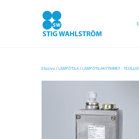
E
Etusivu
/
LÄMPÖTILA
/
LÄMPÖTILAKYTKIMET - TEOLLI