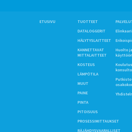
ETUSIVU
TUOTTEET
PALVELU
DATALOGGERIT
Elinkaar
HÄLYTYSLAITTEET
Erikoisp
KANNETTAVAT
Huolto j
MITTALAITTEET
käyttöö
KOSTEUS
Koulutus
konsulto
LÄMPÖTILA
Putkistot
MUUT
osakoko
PAINE
Yhdiste
PINTA
PITOISUUS
PROSESSIMITTAUKSET
RÄJÄHDYSVAARALLISET