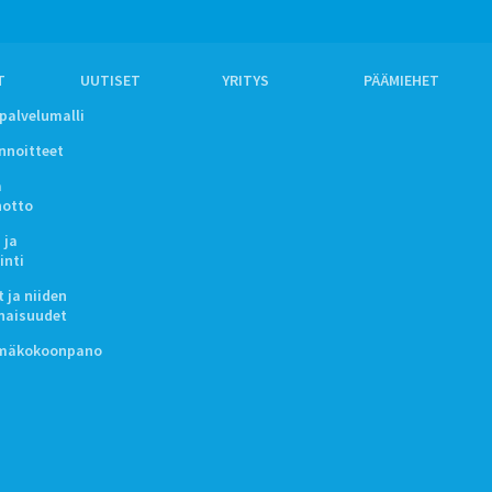
T
UUTISET
YRITYS
PÄÄMIEHET
ipalvelumalli
innoitteet
a
notto
 ja
inti
 ja niiden
naisuudet
lmäkokoonpano