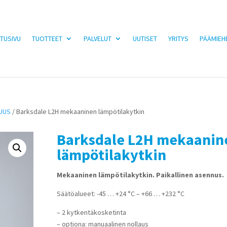
TUSIVU
TUOTTEET
PALVELUT
UUTISET
YRITYS
PÄÄMIEH
SUUS
/ Barksdale L2H mekaaninen lämpötilakytkin
Barksdale L2H mekaanin
lämpötilakytkin
Mekaaninen lämpötilakytkin. Paikallinen asennus.
Säätöalueet: -45 … +24 °C – +66 … +232 °C
– 2 kytkentäkosketinta
– optiona: manuaalinen nollaus