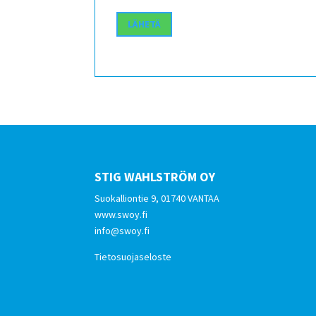
STIG WAHLSTRÖM OY
Suokalliontie 9, 01740 VANTAA
www.swoy.fi
info@swoy.fi
Tietosuojaseloste