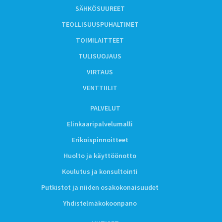
SÄHKÖSUUREET
TEOLLISUUSPUHALTIMET
TOIMILAITTEET
TULISUOJAUS
VIRTAUS
VENTTIILIT
PALVELUT
Elinkaaripalvelumalli
Erikoispinnoitteet
Huolto ja käyttöönotto
Koulutus ja konsultointi
Putkistot ja niiden osakokonaisuudet
Yhdistelmäkokoonpano