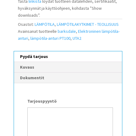
Tästä
linkistä
löydät tuotteen datalehden, sertifikaatit,
hyväksynnät ja käyttöohjeen, kohdasta ”Show
downloads”.
Osastot:
LÄMPÖTILA
,
LÄMPÖTILAKYTKIMET - TEOLLISUUS
Avainsanat tuotteelle
barksdale
,
Elektroninen lämpötila-
anturi
,
lämpötila-anturi PT100
,
UTA2
Pyydä tarjous
Kuvaus
Dokumentit
Tarjouspyyntö