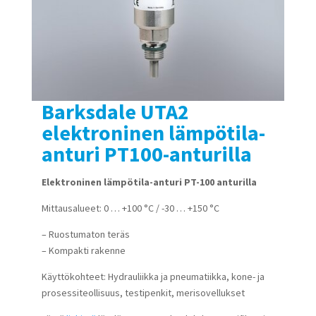
Barksdale UTA2
elektroninen lämpötila-
anturi PT100-anturilla
Elektroninen lämpötila-anturi PT-100 anturilla
Mittausalueet: 0 … +100 °C / -30 … +150 °C
– Ruostumaton teräs
– Kompakti rakenne
Käyttökohteet: Hydrauliikka ja pneumatiikka, kone- ja
prosessiteollisuus, testipenkit, merisovellukset