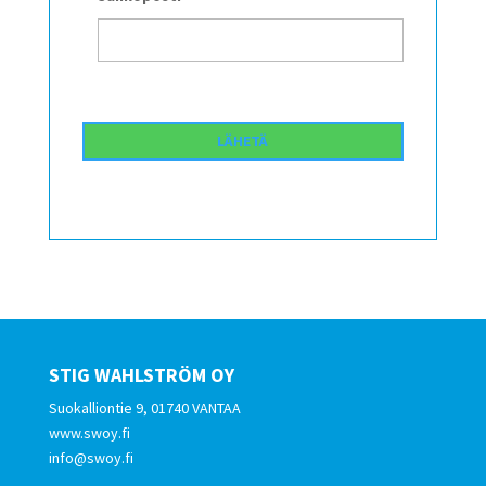
STIG WAHLSTRÖM OY
Suokalliontie 9, 01740 VANTAA
www.swoy.fi
info@swoy.fi