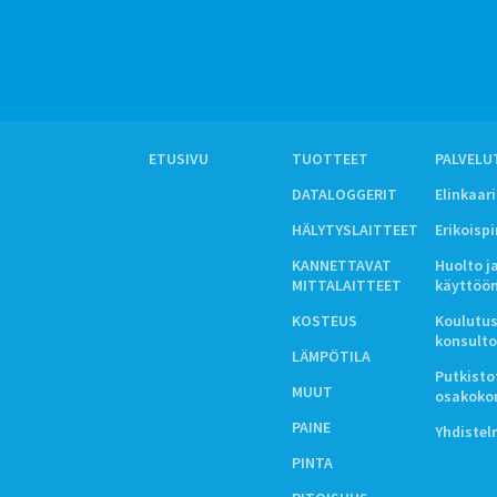
ETUSIVU
TUOTTEET
PALVELU
DATALOGGERIT
Elinkaar
HÄLYTYSLAITTEET
Erikoisp
KANNETTAVAT
Huolto j
MITTALAITTEET
käyttöö
KOSTEUS
Koulutus
konsulto
LÄMPÖTILA
Putkistot
MUUT
osakoko
PAINE
Yhdiste
PINTA