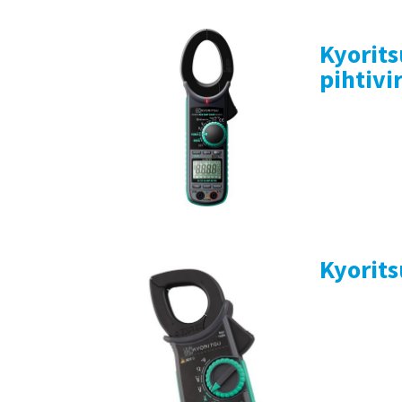
Kyorit
pihtivi
Kyorit