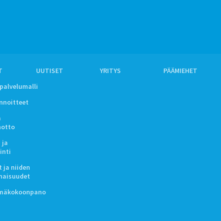
T
UUTISET
YRITYS
PÄÄMIEHET
ipalvelumalli
innoitteet
a
notto
 ja
inti
 ja niiden
naisuudet
lmäkokoonpano