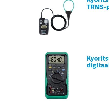
TRMS-pi
Kyorit
digitaa