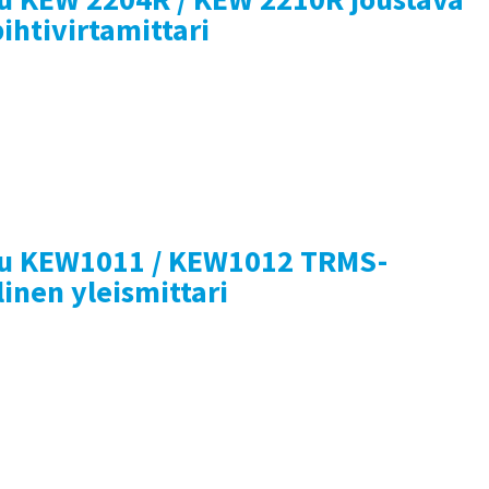
htivirtamittari
su KEW1011 / KEW1012 TRMS-
linen yleismittari