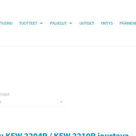
TUSIVU
TUOTTEET
PALVELUT
UUTISET
YRITYS
PÄÄMIEH
e
su KEW 2204R / KEW 2210R joustava