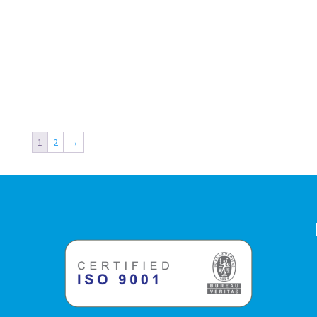
1
2
→