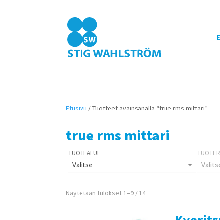
E
Etusivu
/ Tuotteet avainsanalla “true rms mittari”
true rms mittari
Valitse
Valits
Näytetään tulokset 1–9 / 14
Kyorit