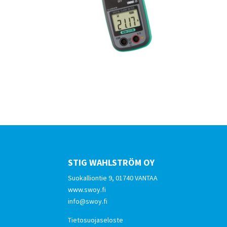
STIG WAHLSTRÖM OY
Suokalliontie 9, 01740 VANTAA
www.swoy.fi
info@swoy.fi
Tietosuojaseloste