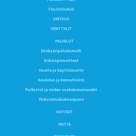
TULISUOJAUS
VIRTAUS
VENTTIILIT
PALVELUT
Elinkaaripalvelumalli
Erikoispinnoitteet
Huolto ja käyttöönotto
Koulutus ja konsultointi
Putkistot ja niiden osakokonaisuudet
Yhdistelmäkokoonpano
UUTISET
YRITYS