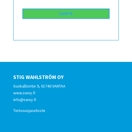
STIG WAHLSTRÖM OY
Suokalliontie 9, 01740 VANTAA
www.swoy.fi
info@swoy.fi
Tietosuojaseloste