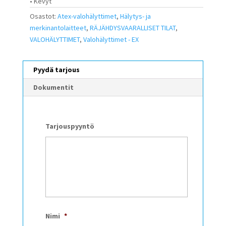
• Kevyt
Osastot:
Atex-valohälyttimet
,
Hälytys- ja
merkinantolaitteet
,
RÄJÄHDYSVAARALLISET TILAT
,
VALOHÄLYTTIMET
,
Valohälyttimet - EX
Pyydä tarjous
Dokumentit
Tarjouspyyntö
Nimi
*