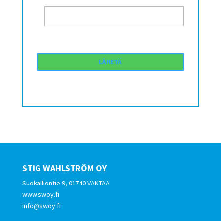
STIG WAHLSTRÖM OY
Suokalliontie 9, 01740 VANTAA
www.swoy.fi
info@swoy.fi