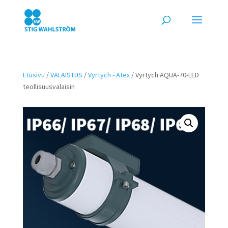
Etusivu
/
VALAISTUS
/
Vyrtych - Atex
/ Vyrtych AQUA-70-LED
teollisuusvalaisin