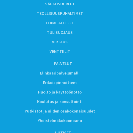
SÄHKÖSUUREET
TEOLLISUUSPUHALTIMET
TOIMILAITTEET
TULISUOJAUS
VIRTAUS
VENTTIILIT
PALVELUT
Elinkaaripalvelumalli
Erikoispinnoitteet
Huolto ja käyttöönotto
Koulutus ja konsultointi
Putkistot ja niiden osakokonaisuudet
Yhdistelmäkokoonpano
UUTISET