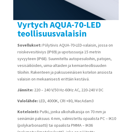
Vyrtych AQUA-70-LED
teollisuusvalaisin
Sovellukset:
Pölytiivis AQUA-70-LED-valaisin, jossa on
roiskevesitiiviys (IP69) ja upotussuoja 15 metrin
syvyyteen (IP68). Suunniteltu autopesuloihin, patojen,
vesisäiliöiden, uima-altaiden ja kemianteollisuuden
tiloihin. Rakenteen ja paksuseinäisen kotelon ansiosta
valaisin on mekaanisesti erittäin kestävä.
Jännite:
220 – 240 V/50 Hz-60Hz AC, 220-240 V DC
Valolähde:
LED, 4000K, CRI +80, MacAdam3
Kotelointi:
Putki, jonka ulkohalkaisija on 70 mm ja
seinämän paksuus 4 mm, valmistettu opaalista PC – IK10
(polykarbonaatti) tai opaalista PMMA – IK06
(polymetyylimetakrylaatti), joka on päätetty