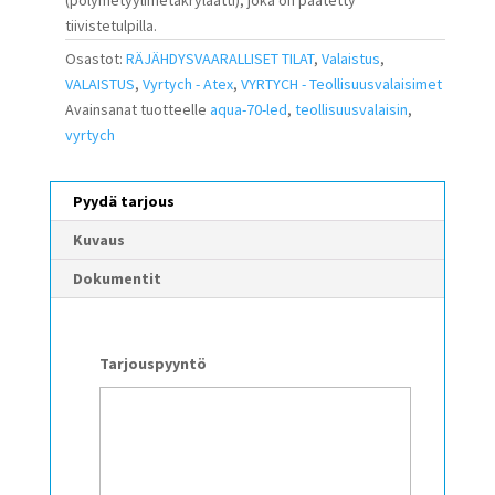
tiivistetulpilla.
Osastot:
RÄJÄHDYSVAARALLISET TILAT
,
Valaistus
,
VALAISTUS
,
Vyrtych - Atex
,
VYRTYCH - Teollisuusvalaisimet
Avainsanat tuotteelle
aqua-70-led
,
teollisuusvalaisin
,
vyrtych
Pyydä tarjous
Kuvaus
Dokumentit
Tarjouspyyntö