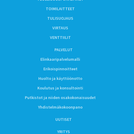
TOIMILAITTEET
TULISUOJAUS
VIRTAUS
VENTTIILIT
PALVELUT
Elinkaaripalvelumalli
Erikoispinnoitteet
Huolto ja käyttöönotto
Koulutus ja konsultointi
Putkistot ja niiden osakokonaisuudet
Yhdistelmäkokoonpano
UUTISET
YRITYS