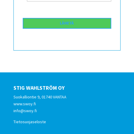
STIG WAHLSTRÖM OY
Suokalliontie 9, 01740 VANTAA
www.swoy.fi
info@swoy.fi
Tietosuojaseloste