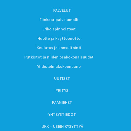
PALVELUT
Elinkaaripalvelumalli
Erikoispinnoitteet
Huolto ja käyttöönotto
Koulutus ja konsultointi
Putkistot ja niiden osakokonaisuudet
Yhdistelmäkokoonpano
UUTISET
YRITYS
PÄÄMIEHET
YHTEYSTIEDOT
UKK – USEIN KYSYTTYÄ