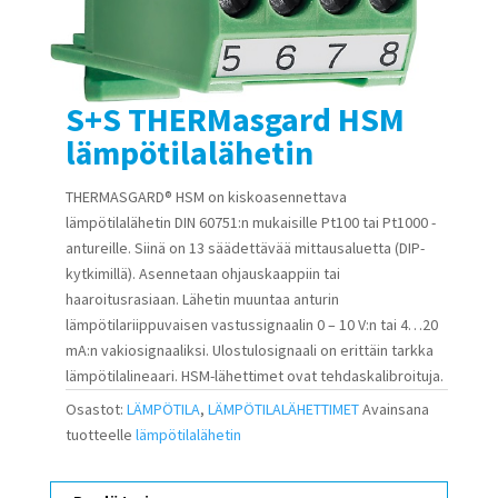
S+S THERMasgard HSM
lämpötilalähetin
THERMASGARD® HSM on kiskoasennettava
lämpötilalähetin DIN 60751:n mukaisille Pt100 tai Pt1000 -
antureille. Siinä on 13 säädettävää mittausaluetta (DIP-
kytkimillä). Asennetaan ohjauskaappiin tai
haaroitusrasiaan. Lähetin muuntaa anturin
lämpötilariippuvaisen vastussignaalin 0 – 10 V:n tai 4…20
mA:n vakiosignaaliksi. Ulostulosignaali on erittäin tarkka
lämpötilalineaari. HSM-lähettimet ovat tehdaskalibroituja.
Osastot:
LÄMPÖTILA
,
LÄMPÖTILALÄHETTIMET
Avainsana
tuotteelle
lämpötilalähetin