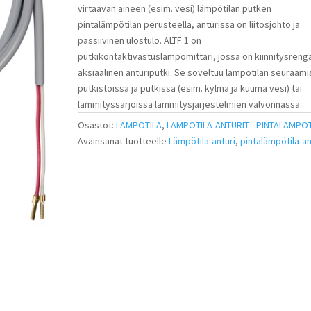
virtaavan aineen (esim. vesi) lämpötilan putken
pintalämpötilan perusteella, anturissa on liitosjohto ja
passiivinen ulostulo. ALTF 1 on
putkikontaktivastuslämpömittari, jossa on kiinnitysrenga
aksiaalinen anturiputki. Se soveltuu lämpötilan seuraam
putkistoissa ja putkissa (esim. kylmä ja kuuma vesi) tai
lämmityssarjoissa lämmitysjärjestelmien valvonnassa.
Osastot:
LÄMPÖTILA
,
LÄMPÖTILA-ANTURIT - PINTALÄMPÖT
Avainsanat tuotteelle
Lämpötila-anturi
,
pintalämpötila-an