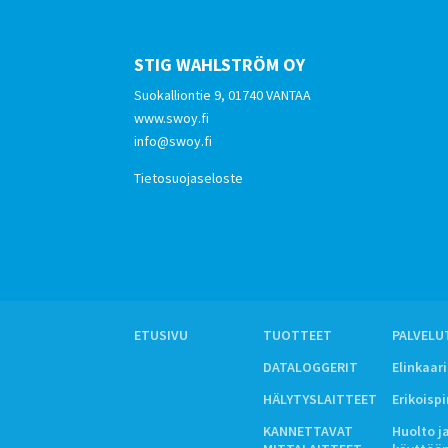
STIG WAHLSTRÖM OY
Suokalliontie 9, 01740 VANTAA
www.swoy.fi
info@swoy.fi
Tietosuojaseloste
ETUSIVU
TUOTTEET
PALVELU
DATALOGGERIT
Elinkaar
HÄLYTYSLAITTEET
Erikoisp
KANNETTAVAT
Huolto j