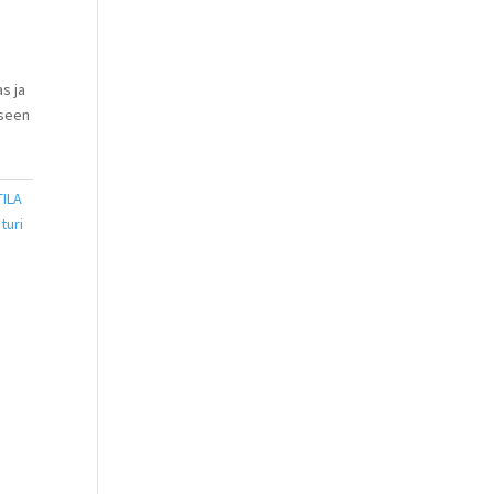
s ja
iseen
ILA
turi