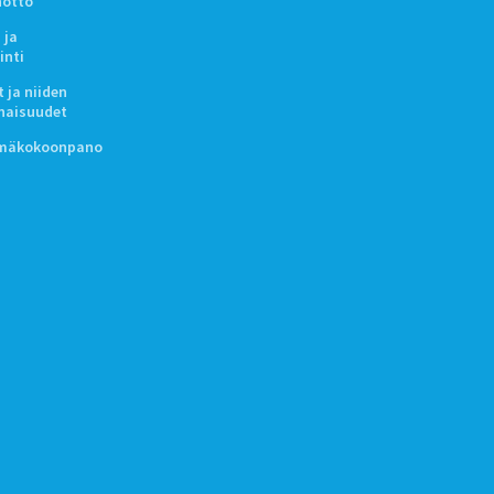
notto
 ja
inti
 ja niiden
naisuudet
lmäkokoonpano