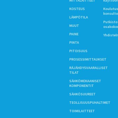
MITTALAITTEET
käyttöö
KOSTEUS
Koulutus
konsulto
LÄMPÖTILA
Putkistot
MUUT
osakoko
PAINE
Yhdiste
PINTA
PITOISUUS
PROSESSIMITTAUKSET
RÄJÄHDYSVAARALLISET
TILAT
SÄHKÖMEKAANISET
KOMPONENTIT
SÄHKÖSUUREET
TEOLLISUUSPUHALTIMET
TOIMILAITTEET