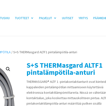
TUSIVU
TUOTTEET
PALVELUT
UUTISET
YRITYS
PÄÄMIEH
MPÖTILA
/ S+S THERMasgard ALTF1 pintalämpötila-anturi
S+S THERMasgard ALTF1
pintalämpötila-anturi
THERMASGARD® ALTF 1 -pintakontaktianturit ovat kiintei
kappaleiden pintalämpötilan mittaamiseen käytettäviä
elektronisia kontaktilämpömittareita. Niissä on vähintään
kontaktialue, joka koskettaa mittauskohteen pintaa. ALTF
pintakontaktilämpötila-anturi määrittää putken sisällä