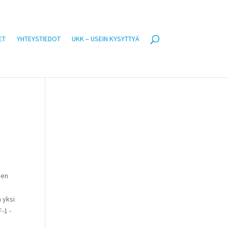
ET
YHTEYSTIEDOT
UKK – USEIN KYSYTTYÄ
den
 yksi
-1 -