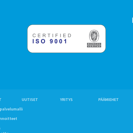
T
UUTISET
YRITYS
PÄÄMIEHET
ipalvelumalli
innoitteet
a