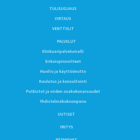
TULISUOJAUS
VIRTAUS
VENTTIILIT
PALVELUT
Elinkaaripalvelumalli
Erikoispinnoitteet
Huolto ja käyttöönotto
Koulutus ja konsultointi
Putkistot ja niiden osakokonaisuudet
Yhdistelmäkokoonpano
UUTISET
YRITYS
PÄÄMIEHET