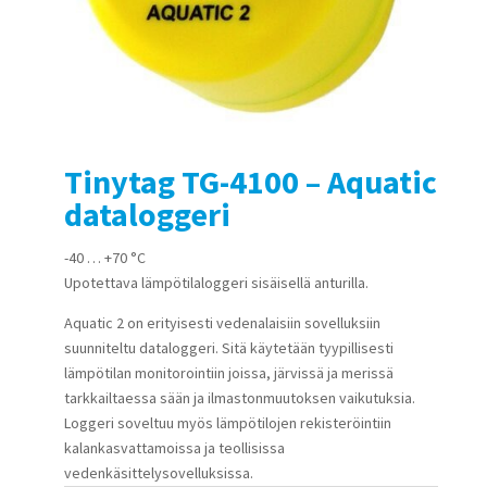
Tinytag TG-4100 – Aquatic
dataloggeri
-40 … +70 °C
Upotettava lämpötilaloggeri sisäisellä anturilla.
Aquatic 2 on erityisesti vedenalaisiin sovelluksiin
suunniteltu dataloggeri. Sitä käytetään tyypillisesti
lämpötilan monitorointiin joissa, järvissä ja merissä
tarkkailtaessa sään ja ilmastonmuutoksen vaikutuksia.
Loggeri soveltuu myös lämpötilojen rekisteröintiin
kalankasvattamoissa ja teollisissa
vedenkäsittelysovelluksissa.