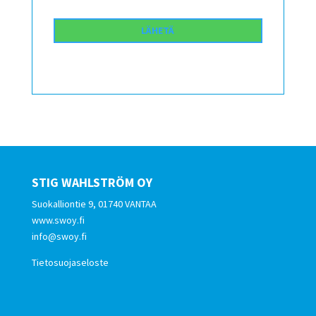
STIG WAHLSTRÖM OY
Suokalliontie 9, 01740 VANTAA
www.swoy.fi
info@swoy.fi
Tietosuojaseloste