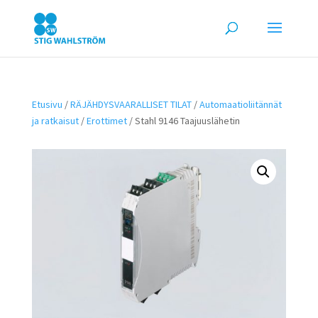
Etusivu
/
RÄJÄHDYSVAARALLISET TILAT
/
Automaatioliitännät
ja ratkaisut
/
Erottimet
/ Stahl 9146 Taajuuslähetin