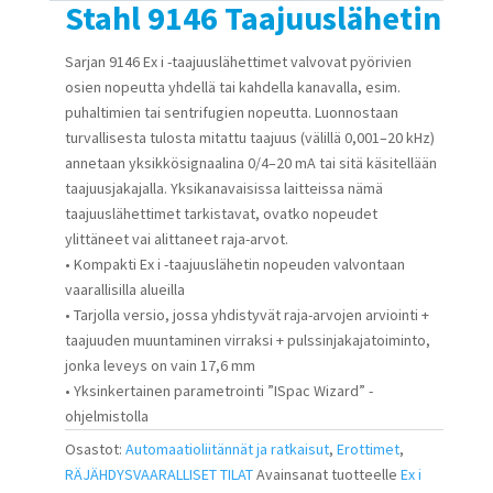
Stahl 9146 Taajuuslähetin
Sarjan 9146 Ex i -taajuuslähettimet valvovat pyörivien
osien nopeutta yhdellä tai kahdella kanavalla, esim.
puhaltimien tai sentrifugien nopeutta. Luonnostaan
turvallisesta tulosta mitattu taajuus (välillä 0,001–20 kHz)
annetaan yksikkösignaalina 0/4–20 mA tai sitä käsitellään
taajuusjakajalla. Yksikanavaisissa laitteissa nämä
taajuuslähettimet tarkistavat, ovatko nopeudet
ylittäneet vai alittaneet raja-arvot.
• Kompakti Ex i -taajuuslähetin nopeuden valvontaan
vaarallisilla alueilla
• Tarjolla versio, jossa yhdistyvät raja-arvojen arviointi +
taajuuden muuntaminen virraksi + pulssinjakajatoiminto,
jonka leveys on vain 17,6 mm
• Yksinkertainen parametrointi ”ISpac Wizard” -
ohjelmistolla
Osastot:
Automaatioliitännät ja ratkaisut
,
Erottimet
,
RÄJÄHDYSVAARALLISET TILAT
Avainsanat tuotteelle
Ex i