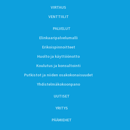
VIRTAUS
VENTTIILIT
PALVELUT
Elinkaaripalvelumalli
Erikoispinnoitteet
Huolto ja käyttöönotto
Koulutus ja konsultointi
Putkistot ja niiden osakokonaisuudet
Yhdistelmäkokoonpano
UUTISET
YRITYS
PÄÄMIEHET