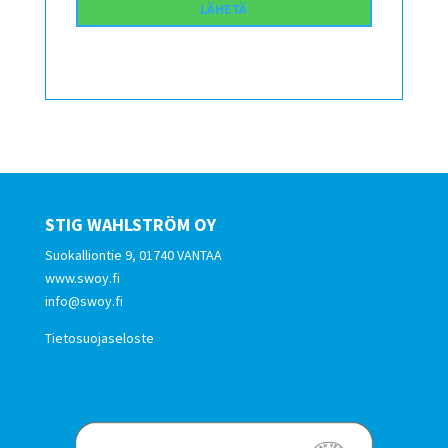
STIG WAHLSTRÖM OY
Suokalliontie 9, 01740 VANTAA
www.swoy.fi
info@swoy.fi
Tietosuojaseloste