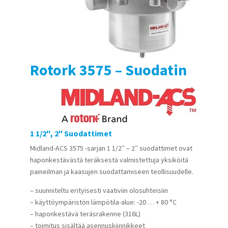
Rotork 3575 – Suodatin
1 1/2″, 2″ Suodattimet
Midland-ACS 3575 -sarjan 1 1/2″ – 2″ suodattimet ovat
haponkestävästä teräksestä valmistettuja yksiköitä
paineilman ja kaasujen suodattamiseen teollisuudelle.
– suunniteltu erityisesti vaativiin olosuhteisiin
– käyttöympäristön lämpötila-alue: -20 … + 80 °C
– haponkestävä teräsrakenne (316L)
– toimitus sisältää asennuskiinnikkeet