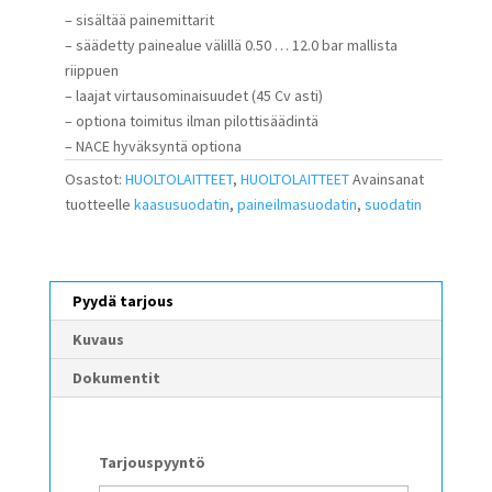
– sisältää painemittarit
– säädetty painealue välillä 0.50 … 12.0 bar mallista
riippuen
– laajat virtausominaisuudet (45 Cv asti)
– optiona toimitus ilman pilottisäädintä
– NACE hyväksyntä optiona
Osastot:
HUOLTOLAITTEET
,
HUOLTOLAITTEET
Avainsanat
tuotteelle
kaasusuodatin
,
paineilmasuodatin
,
suodatin
Pyydä tarjous
Kuvaus
Dokumentit
Tarjouspyyntö