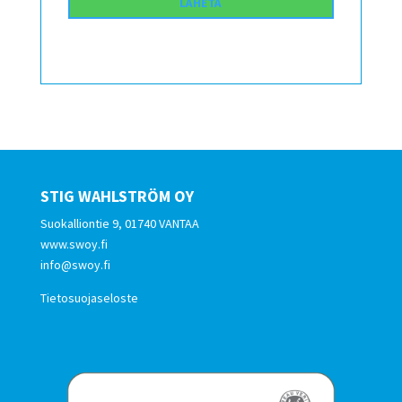
STIG WAHLSTRÖM OY
Suokalliontie 9, 01740 VANTAA
www.swoy.fi
info@swoy.fi
Tietosuojaseloste