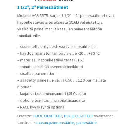
1 1/2″, 2″ Painesäätimet
Midland-ACS 3575 -sarjan 1 1/2″ – 2″ painesäätimet ovat
haponkestävästä teräksestä (316L) valmistettuja
yksiköitä paineilman ja kaasujen paineensäätöön
toimilaitteille.
– suunniteltu erityisesti vaativiin olosuhteisiin
– käyttöympäristön lämpötila-alue -20 … +80 °C
– materiaali haponkestävä teräs (316L)
– toimitus sisältää asennuskiinnikkeet
– sisältää painemittarin
– säädetty painealue välillä 0.50 … 12.0 bar mallista
riippuen
– laajat virtausominaisuudet (45 Cv asti)
– optiona toimitus ilman pilottisäädintä
– NACE hyväksyntä optiona
Osastot:
HUOLTOLAITTEET
,
HUOLTOLAITTEET
Avainsanat
tuotteelle
kaasun paineensäädin
,
painesäädin