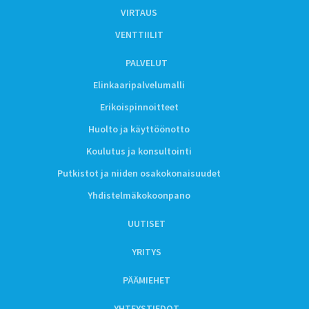
VIRTAUS
VENTTIILIT
PALVELUT
Elinkaaripalvelumalli
Erikoispinnoitteet
Huolto ja käyttöönotto
Koulutus ja konsultointi
Putkistot ja niiden osakokonaisuudet
Yhdistelmäkokoonpano
UUTISET
YRITYS
PÄÄMIEHET
YHTEYSTIEDOT