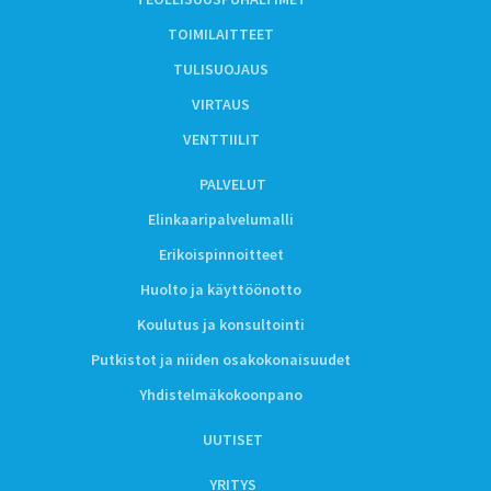
TOIMILAITTEET
TULISUOJAUS
VIRTAUS
VENTTIILIT
PALVELUT
Elinkaaripalvelumalli
Erikoispinnoitteet
Huolto ja käyttöönotto
Koulutus ja konsultointi
Putkistot ja niiden osakokonaisuudet
Yhdistelmäkokoonpano
UUTISET
YRITYS