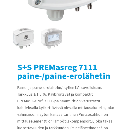
S+S PREMasreg 7111
paine-/paine-erolähetin
Paine- ja paine-erolähetin/-kytkin LVI-sovelluksiin.
Tarkkuus ± 1.5 %. Kalibroitavat ja kompaktit
PREMASGARD® 7111 -paineanturit on varustettu
kahdeksalla kytkettävissä olevalla mittausalueella, joko
valinnaisen näytön kanssa tai ilman.Pietsosähköinen
mittauselementti on lämpötilakompensoitu, joka takaa
luotettavuuden ja tarkkuuden. Painelähettimessä on