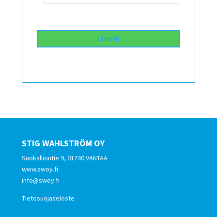
STIG WAHLSTRÖM OY
Suokalliontie 9, 01740 VANTAA
www.swoy.fi
info@swoy.fi
Tietosuojaseloste