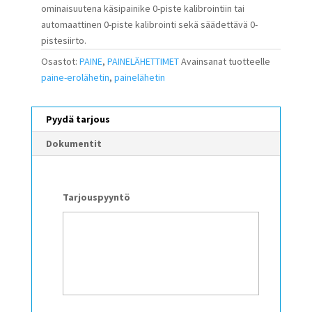
ominaisuutena käsipainike 0-piste kalibrointiin tai
automaattinen 0-piste kalibrointi sekä säädettävä 0-
pistesiirto.
Osastot:
PAINE
,
PAINELÄHETTIMET
Avainsanat tuotteelle
paine-erolähetin
,
painelähetin
Pyydä tarjous
Dokumentit
Tarjouspyyntö