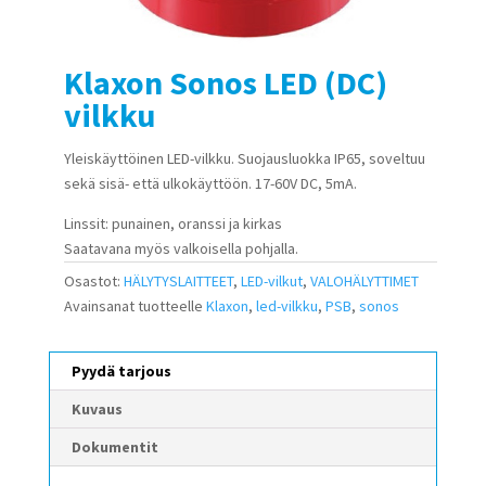
Klaxon Sonos LED (DC)
vilkku
Yleiskäyttöinen LED-vilkku. Suojausluokka IP65, soveltuu
sekä sisä- että ulkokäyttöön. 17-60V DC, 5mA.
Linssit: punainen, oranssi ja kirkas
Saatavana myös valkoisella pohjalla.
Osastot:
HÄLYTYSLAITTEET
,
LED-vilkut
,
VALOHÄLYTTIMET
Avainsanat tuotteelle
Klaxon
,
led-vilkku
,
PSB
,
sonos
Pyydä tarjous
Kuvaus
Dokumentit