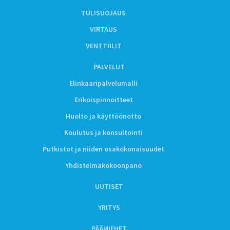
TULISUOJAUS
VIRTAUS
VENTTIILIT
PALVELUT
Elinkaaripalvelumalli
Erikoispinnoitteet
Huolto ja käyttöönotto
Koulutus ja konsultointi
Putkistot ja niiden osakokonaisuudet
Yhdistelmäkokoonpano
UUTISET
YRITYS
PÄÄMIEHET