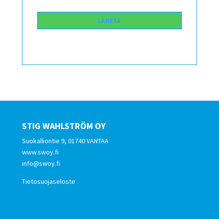
STIG WAHLSTRÖM OY
Suokalliontie 9, 01740 VANTAA
www.swoy.fi
info@swoy.fi
Tietosuojaseloste