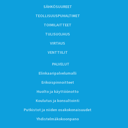
SÄHKÖSUUREET
TEOLLISUUSPUHALTIMET
TOIMILAITTEET
TULISUOJAUS
VIRTAUS
VENTTIILIT
PALVELUT
Elinkaaripalvelumalli
Erikoispinnoitteet
Huolto ja käyttöönotto
Koulutus ja konsultointi
Putkistot ja niiden osakokonaisuudet
Yhdistelmäkokoonpano