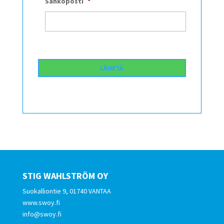
Sähköposti
*
STIG WAHLSTRÖM OY
Suokalliontie 9, 01740 VANTAA
www.swoy.fi
info@swoy.fi