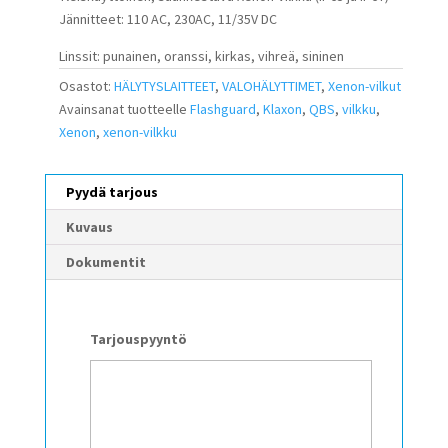
Jännitteet: 110 AC, 230AC, 11/35V DC
Linssit: punainen, oranssi, kirkas, vihreä, sininen
Osastot:
HÄLYTYSLAITTEET
,
VALOHÄLYTTIMET
,
Xenon-vilkut
Avainsanat tuotteelle
Flashguard
,
Klaxon
,
QBS
,
vilkku
,
Xenon
,
xenon-vilkku
Pyydä tarjous
Kuvaus
Dokumentit
Tarjouspyyntö