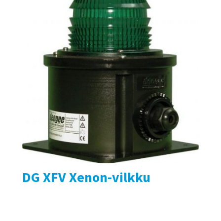
DG XFV Xenon-vilkku