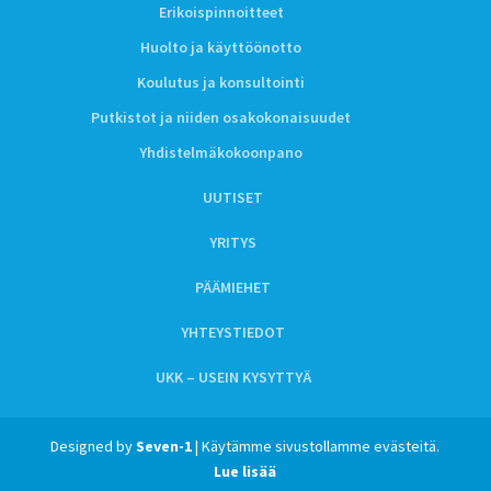
Erikoispinnoitteet
Huolto ja käyttöönotto
Koulutus ja konsultointi
Putkistot ja niiden osakokonaisuudet
Yhdistelmäkokoonpano
UUTISET
YRITYS
PÄÄMIEHET
YHTEYSTIEDOT
UKK – USEIN KYSYTTYÄ
Designed by
Seven-1
| Käytämme sivustollamme evästeitä.
Lue lisää