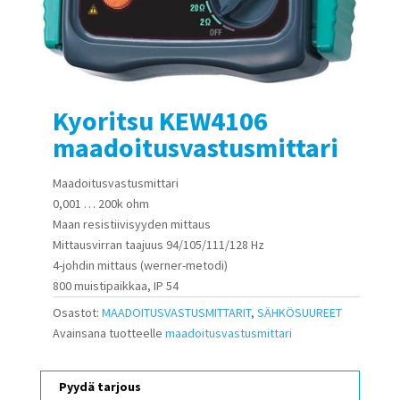
Kyoritsu KEW4106
maadoitusvastusmittari
Maadoitusvastusmittari
0,001 … 200k ohm
Maan resistiivisyyden mittaus
Mittausvirran taajuus 94/105/111/128 Hz
4-johdin mittaus (werner-metodi)
800 muistipaikkaa, IP 54
Osastot:
MAADOITUSVASTUSMITTARIT
,
SÄHKÖSUUREET
Avainsana tuotteelle
maadoitusvastusmittari
Pyydä tarjous