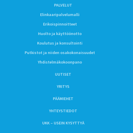
PALVELUT
Elinkaaripalvelumalli
Erikoispinnoitteet
Huolto ja käyttöönotto
Koulutus ja konsultointi
Putkistot ja niiden osakokonaisuudet
Yhdistelmäkokoonpano
UUTISET
YRITYS
PÄÄMIEHET
YHTEYSTIEDOT
UKK – USEIN KYSYTTYÄ