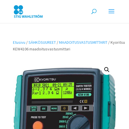
Etusivu
/
SÄHKÖSUUREET
/
MAADOITUSVASTUSMITTARIT
/ Kyoritsu
KEW4106 maadoitusvastusmittari