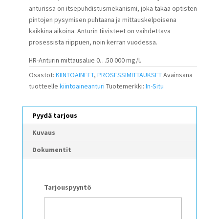
anturissa on itsepuhdistusmekanismi, joka takaa optisten
pintojen pysymisen puhtaana ja mittauskelpoisena
kaikkina aikoina. Anturin tiivisteet on vaihdettava
prosessista riippuen, noin kerran vuodessa.
HR-Anturin mittausalue 0…50 000 mg/l.
Osastot:
KIINTOAINEET
,
PROSESSIMITTAUKSET
Avainsana
tuotteelle
kiintoaineanturi
Tuotemerkki:
In-Situ
Pyydä tarjous
Kuvaus
Dokumentit
Tarjouspyyntö