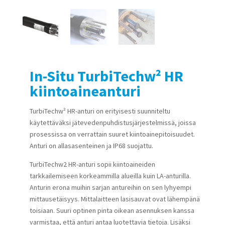
In-Situ TurbiTechw² HR
kiintoaineanturi
TurbiTechw² HR-anturi on erityisesti suunniteltu
käytettäväksi jätevedenpuhdistusjärjestelmissä, joissa
prosessissa on verrattain suuret kiintoainepitoisuudet.
Anturi on allasasenteinen ja IP68 suojattu.
TurbiTechw2 HR-anturi sopii kiintoaineiden
tarkkailemiseen korkeammilla alueilla kuin LA-anturilla.
Anturin erona muihin sarjan antureihin on sen lyhyempi
mittausetäisyys. Mittalaitteen lasisauvat ovat lähempänä
toisiaan. Suuri optinen pinta oikean asennuksen kanssa
varmistaa, että anturi antaa luotettavia tietoja. Lisäksi