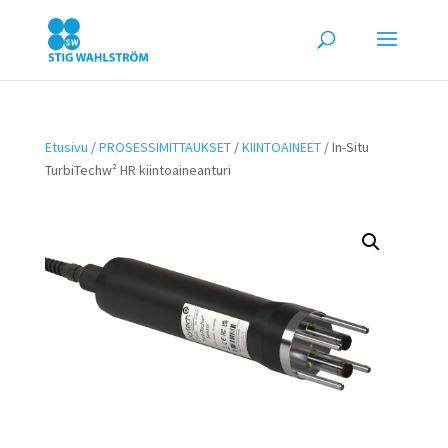
Etusivu
/
PROSESSIMITTAUKSET
/
KIINTOAINEET
/ In-Situ
TurbiTechw² HR kiintoaineanturi