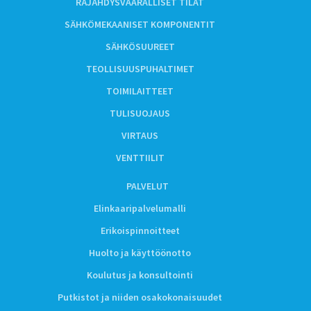
RÄJÄHDYSVAARALLISET TILAT
SÄHKÖMEKAANISET KOMPONENTIT
SÄHKÖSUUREET
TEOLLISUUSPUHALTIMET
TOIMILAITTEET
TULISUOJAUS
VIRTAUS
VENTTIILIT
PALVELUT
Elinkaaripalvelumalli
Erikoispinnoitteet
Huolto ja käyttöönotto
Koulutus ja konsultointi
Putkistot ja niiden osakokonaisuudet