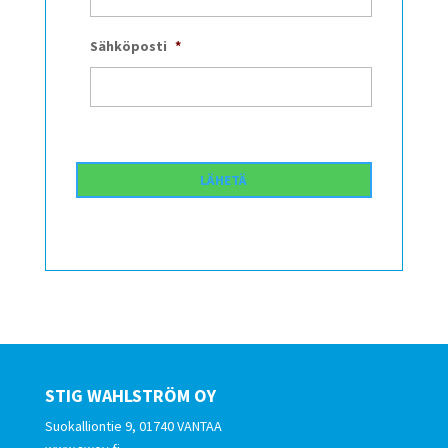
Sähköposti
*
STIG WAHLSTRÖM OY
Suokalliontie 9, 01740 VANTAA