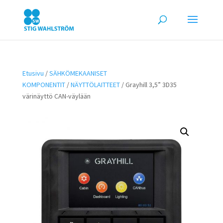
Etusivu
/
SÄHKÖMEKAANISET
KOMPONENTIT
/
NÄYTTÖLAITTEET
/ Grayhill 3,5” 3D35
värinäyttö CAN-väylään