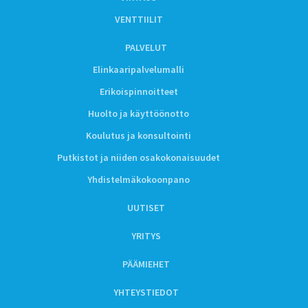
VENTTIILIT
PALVELUT
Elinkaaripalvelumalli
Erikoispinnoitteet
Huolto ja käyttöönotto
Koulutus ja konsultointi
Putkistot ja niiden osakokonaisuudet
Yhdistelmäkokoonpano
UUTISET
YRITYS
PÄÄMIEHET
YHTEYSTIEDOT