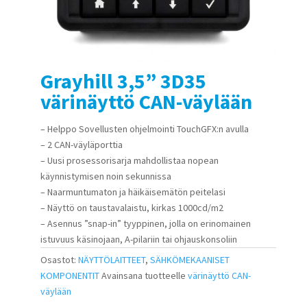
Grayhill 3,5” 3D35
värinäyttö CAN-väylään
– Helppo Sovellusten ohjelmointi TouchGFX:n avulla
– 2 CAN-väyläporttia
– Uusi prosessorisarja mahdollistaa nopean
käynnistymisen noin sekunnissa
– Naarmuntumaton ja häikäisemätön peitelasi
– Näyttö on taustavalaistu, kirkas 1000cd/m2
– Asennus ”snap-in” tyyppinen, jolla on erinomainen
istuvuus käsinojaan, A-pilariin tai ohjauskonsoliin
Osastot:
NÄYTTÖLAITTEET
,
SÄHKÖMEKAANISET
KOMPONENTIT
Avainsana tuotteelle
värinäyttö CAN-
väylään