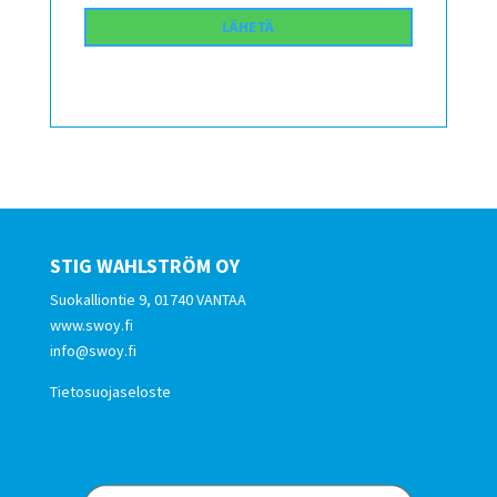
STIG WAHLSTRÖM OY
Suokalliontie 9, 01740 VANTAA
www.swoy.fi
info@swoy.fi
Tietosuojaseloste