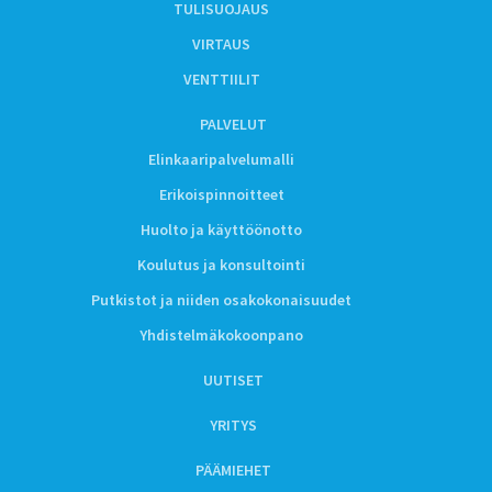
TULISUOJAUS
VIRTAUS
VENTTIILIT
PALVELUT
Elinkaaripalvelumalli
Erikoispinnoitteet
Huolto ja käyttöönotto
Koulutus ja konsultointi
Putkistot ja niiden osakokonaisuudet
Yhdistelmäkokoonpano
UUTISET
YRITYS
PÄÄMIEHET