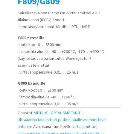
F809/G809
Kaksikanavainen Clamp On -virtausmittari ATEX
tilaluokkaan (IECEx) Zone 1.
· kenttäväyläliitännät: Modbus RTU, HART
F809 nesteille
· putkikoot 6 … 6500 mm
· lämpötila-alueille -40 … +200 °C, -170 … +600 °C
(käytettäessä patentoitua Wavelnjector®
asennustelinettä)
· virtausnopeusalue 0,01 … 25 m/s
G809 kaasuille
· putkikoot 10 … 2100 mm
· lämpötila-alueille -40 … +100 °C
· virtausnopeusalue 0,01 … 35 m/s
Osastot:
VIRTAUS
,
VIRTAUSMITTARIT -
Ultraäänivirtausmittari putken päälle asennettavin
anturein
Avainsanat tuotteelle
virtausmittari
,
virtausmittari kaasuille
,
virtausmittari kaasuille ja