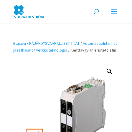
Etusivu
/
RÄJÄHDYSVAARALLISET TILAT
/
Automaatioliitännät
ja ratkaisut
/
Verkkoteknologia
/ Kenttäväylän eristetoistin