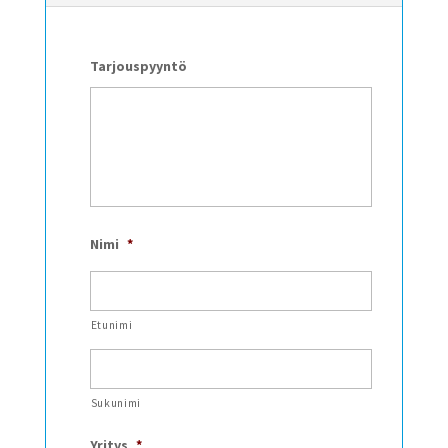
Tarjouspyyntö
Nimi
*
Etunimi
Sukunimi
Yritys
*