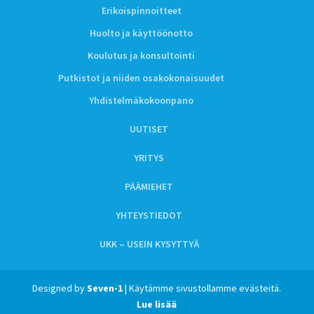
Erikoispinnoitteet
Huolto ja käyttöönotto
Koulutus ja konsultointi
Putkistot ja niiden osakokonaisuudet
Yhdistelmäkokoonpano
UUTISET
YRITYS
PÄÄMIEHET
YHTEYSTIEDOT
UKK – USEIN KYSYTTYÄ
Designed by
Seven-1
| Käytämme sivustollamme evästeitä.
Lue lisää