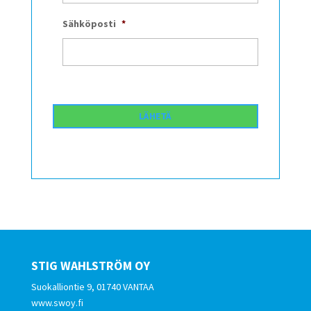
Sähköposti
*
STIG WAHLSTRÖM OY
Suokalliontie 9, 01740 VANTAA
www.swoy.fi