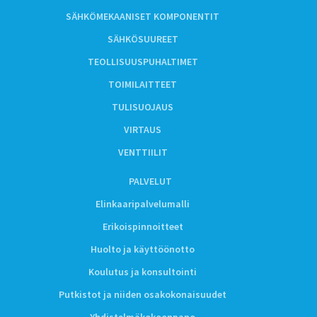
SÄHKÖMEKAANISET KOMPONENTIT
SÄHKÖSUUREET
TEOLLISUUSPUHALTIMET
TOIMILAITTEET
TULISUOJAUS
VIRTAUS
VENTTIILIT
PALVELUT
Elinkaaripalvelumalli
Erikoispinnoitteet
Huolto ja käyttöönotto
Koulutus ja konsultointi
Putkistot ja niiden osakokonaisuudet
Yhdistelmäkokoonpano