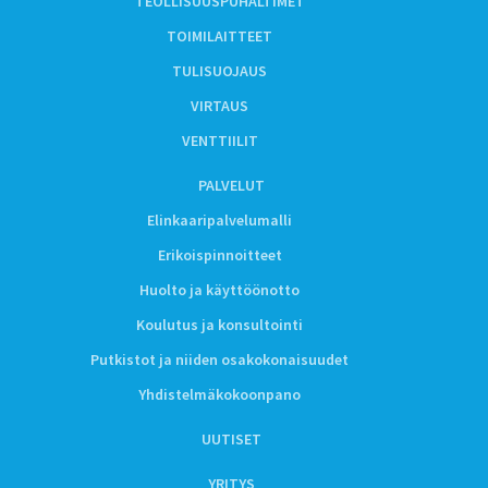
TEOLLISUUSPUHALTIMET
TOIMILAITTEET
TULISUOJAUS
VIRTAUS
VENTTIILIT
PALVELUT
Elinkaaripalvelumalli
Erikoispinnoitteet
Huolto ja käyttöönotto
Koulutus ja konsultointi
Putkistot ja niiden osakokonaisuudet
Yhdistelmäkokoonpano
UUTISET
YRITYS