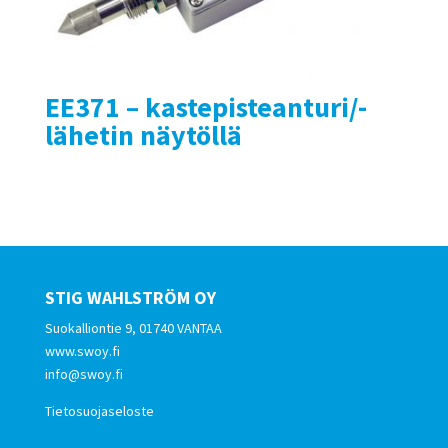
EE371 – kastepisteanturi/-
lähetin näytöllä
STIG WAHLSTRÖM OY
Suokalliontie 9, 01740 VANTAA
www.swoy.fi
info@swoy.fi
Tietosuojaseloste