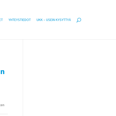
ET
YHTEYSTIEDOT
UKK – USEIN KYSYTTYÄ
en
ten