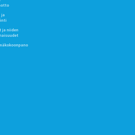
notto
 ja
inti
 ja niiden
naisuudet
lmäkokoonpano