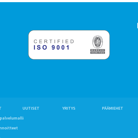
T
UUTISET
YRITYS
PÄÄMIEHET
ipalvelumalli
innoitteet
a