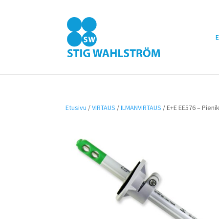
E
Etusivu
/
VIRTAUS
/
ILMANVIRTAUS
/ E+E EE576 – Pieni