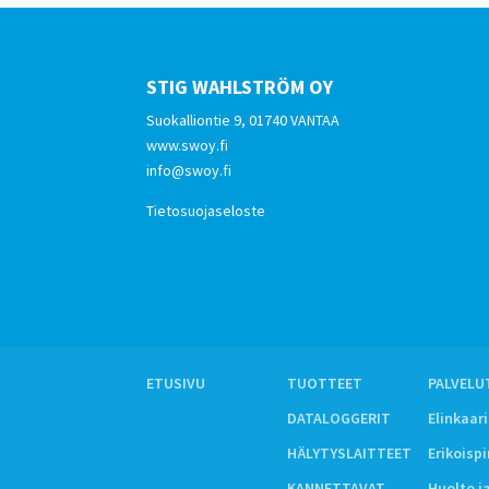
STIG WAHLSTRÖM OY
Suokalliontie 9, 01740 VANTAA
www.swoy.fi
info@swoy.fi
Tietosuojaseloste
ETUSIVU
TUOTTEET
PALVELU
DATALOGGERIT
Elinkaar
HÄLYTYSLAITTEET
Erikoisp
KANNETTAVAT
Huolto j