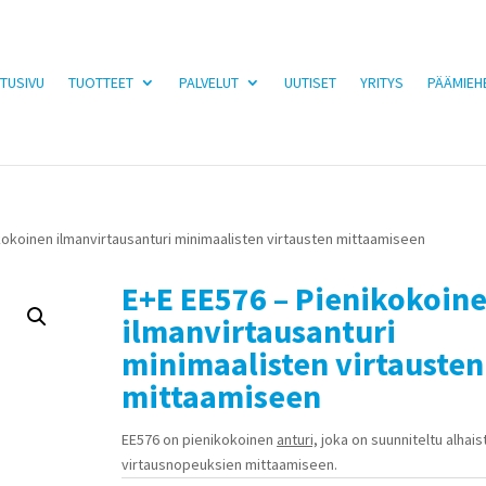
TUSIVU
TUOTTEET
PALVELUT
UUTISET
YRITYS
PÄÄMIEH
kokoinen ilmanvirtausanturi minimaalisten virtausten mittaamiseen
E+E EE576 – Pienikokoin
ilmanvirtausanturi
minimaalisten virtausten
mittaamiseen
EE576 on pienikokoinen
anturi,
joka on suunniteltu alhais
virtausnopeuksien mittaamiseen.