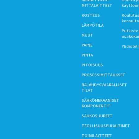
MITTALAITTEET
käyttöö
KOSTEUS
Koulutus
konsulto
LÄMPÖTILA
Putkistot
MUUT
osakoko
PAINE
Yhdiste
PINTA
PITOISUUS
PROSESSIMITTAUKSET
RÄJÄHDYSVAARALLISET
TILAT
SÄHKÖMEKAANISET
KOMPONENTIT
SÄHKÖSUUREET
TEOLLISUUSPUHALTIMET
TOIMILAITTEET