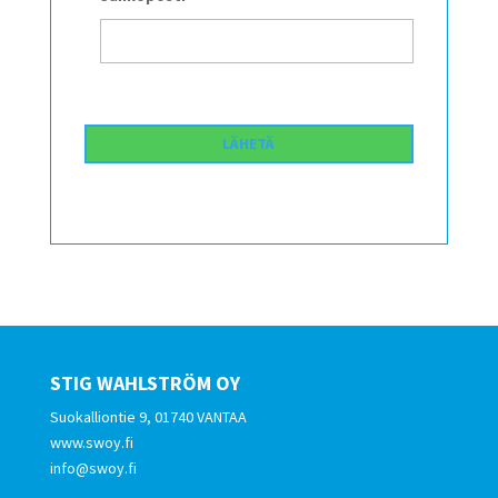
STIG WAHLSTRÖM OY
Suokalliontie 9, 01740 VANTAA
www.swoy.fi
info@swoy.fi