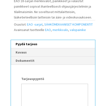
EAO 18-sarjan merkkivalot, painikkeet ja valaistut
painikkeet sopivat ihanteellisesti ohjausjärjestelmiin ja
tilailmaisimiin. Ne soveltuvat mittalaitteisiin,
lääketieteellisiin laitteisiin tai ääni- ja videokuvaukseen.
Osastot:
EAO -sarjat
,
SÄHKÖMEKAANISET KOMPONENTIT
Avainsanat tuotteelle
EAO
,
merkkivalo
,
valopainike
Pyydä tarjous
Kuvaus
Dokumentit
Tarjouspyyntö