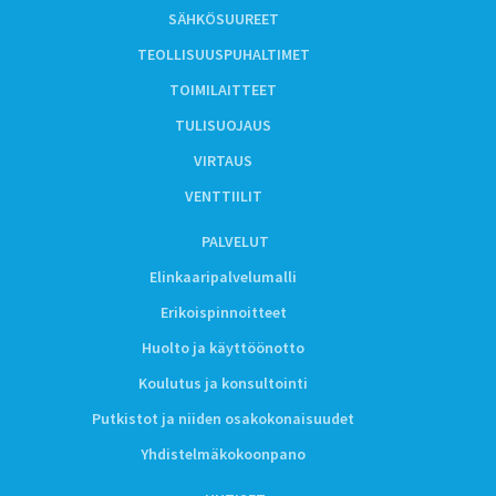
SÄHKÖSUUREET
TEOLLISUUSPUHALTIMET
TOIMILAITTEET
TULISUOJAUS
VIRTAUS
VENTTIILIT
PALVELUT
Elinkaaripalvelumalli
Erikoispinnoitteet
Huolto ja käyttöönotto
Koulutus ja konsultointi
Putkistot ja niiden osakokonaisuudet
Yhdistelmäkokoonpano