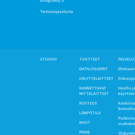
info@swoy.fi
Tietosuojaseloste
ETUSIVU
TUOTTEET
PALVELU
DATALOGGERIT
Elinkaar
HÄLYTYSLAITTEET
Erikoisp
KANNETTAVAT
Huolto j
MITTALAITTEET
käyttöö
KOSTEUS
Koulutus
konsulto
LÄMPÖTILA
Putkistot
MUUT
osakoko
PAINE
Yhdiste