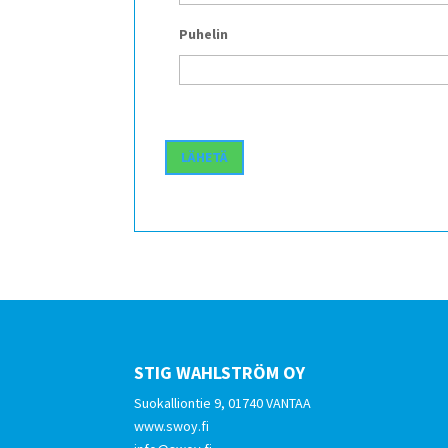
Puhelin
STIG WAHLSTRÖM OY
Suokalliontie 9, 01740 VANTAA
www.swoy.fi