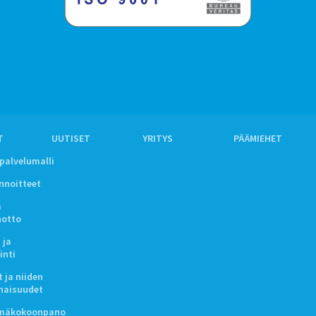
T
UUTISET
YRITYS
PÄÄMIEHET
ipalvelumalli
innoitteet
a
notto
 ja
inti
 ja niiden
naisuudet
lmäkokoonpano