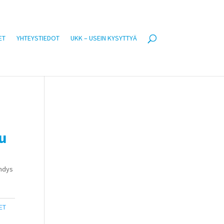
ET
YHTEYSTIEDOT
UKK – USEIN KYSYTTYÄ
u
ähdys
ET