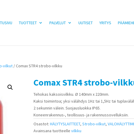
TUSIVU
TUOTTEET
PALVELUT
UUTISET
YRITYS
PÄÄMIEH
o-vilkut
/ Comax STR4 strobo-vilkku
Comax STR4 strobo-vilkk
Tehokas kaksoisvilkku. Ø 140mm x 220mm.
Kaksi toimintoa; yksi välähdys 1Hz tai 1,5Hz tai tuplaväl
2 sekunnin välein. Suojausluokka IP65.
Koneenrakennus-, teollisuus- ja rakennussovelluksiin.
Osastot:
HÄLYTYSLAITTEET
,
Strobo-vilkut
,
VALOHÄLYTTIM
Avainsana tuotteelle
vilkku