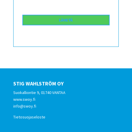
STIG WAHLSTRÖM OY
Suokalliontie 9, 01740 VANTAA
www.swoy.fi
info@swoy.fi
Tietosuojaseloste