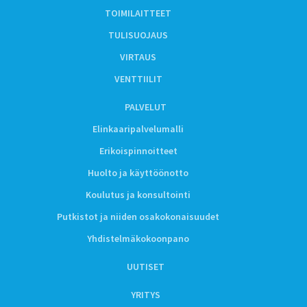
TOIMILAITTEET
TULISUOJAUS
VIRTAUS
VENTTIILIT
PALVELUT
Elinkaaripalvelumalli
Erikoispinnoitteet
Huolto ja käyttöönotto
Koulutus ja konsultointi
Putkistot ja niiden osakokonaisuudet
Yhdistelmäkokoonpano
UUTISET
YRITYS