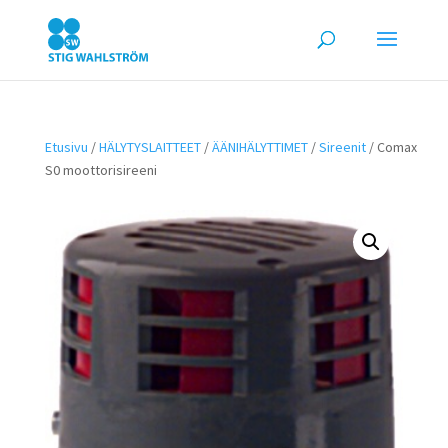
Etusivu
/
HÄLYTYSLAITTEET
/
ÄÄNIHÄLYTTIMET
/
Sireenit
/ Comax
S0 moottorisireeni