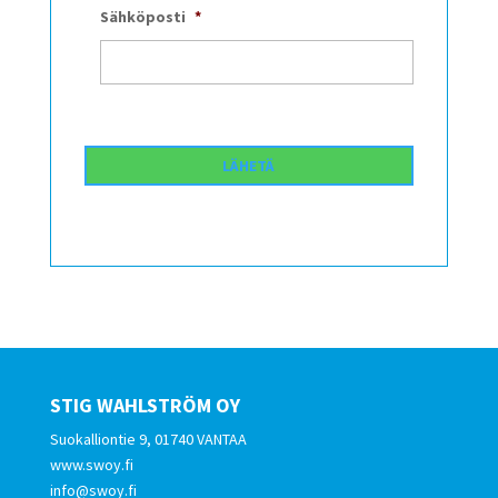
Sähköposti
*
STIG WAHLSTRÖM OY
Suokalliontie 9, 01740 VANTAA
www.swoy.fi
info@swoy.fi