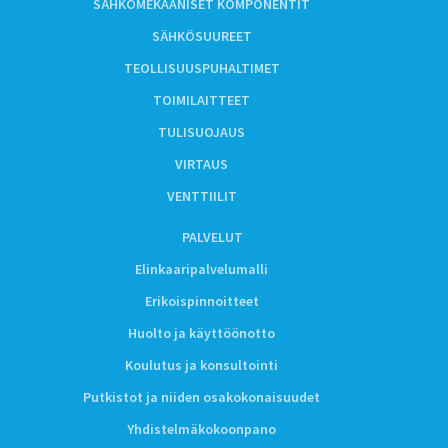
SÄHKÖMEKAANISET KOMPONENTIT
SÄHKÖSUUREET
TEOLLISUUSPUHALTIMET
TOIMILAITTEET
TULISUOJAUS
VIRTAUS
VENTTIILIT
PALVELUT
Elinkaaripalvelumalli
Erikoispinnoitteet
Huolto ja käyttöönotto
Koulutus ja konsultointi
Putkistot ja niiden osakokonaisuudet
Yhdistelmäkokoonpano