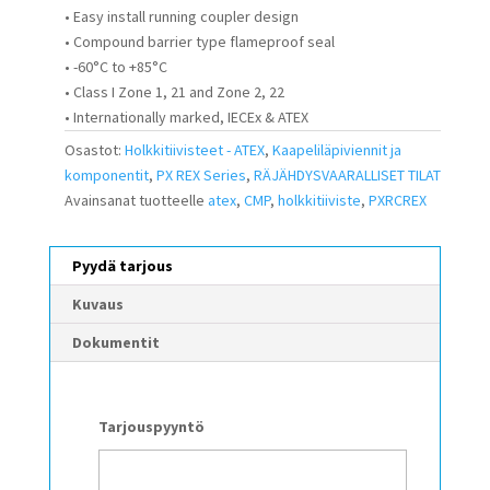
• Easy install running coupler design
• Compound barrier type flameproof seal
• -60°C to +85°C
• Class I Zone 1, 21 and Zone 2, 22
• Internationally marked, IECEx & ATEX
Osastot:
Holkkitiivisteet - ATEX
,
Kaapeliläpiviennit ja
komponentit
,
PX REX Series
,
RÄJÄHDYSVAARALLISET TILAT
Avainsanat tuotteelle
atex
,
CMP
,
holkkitiiviste
,
PXRCREX
Pyydä tarjous
Kuvaus
Dokumentit
Tarjouspyyntö