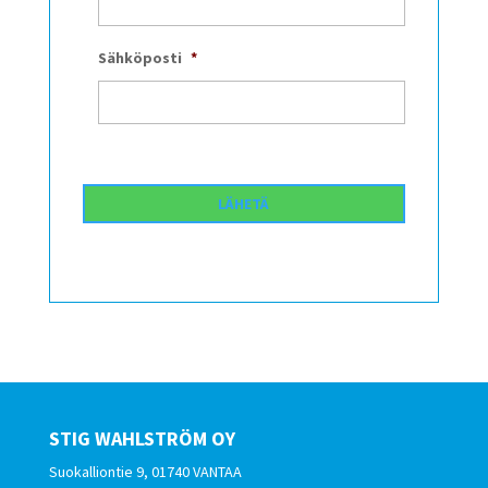
Sähköposti
*
STIG WAHLSTRÖM OY
Suokalliontie 9, 01740 VANTAA