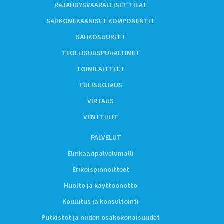
RÄJÄHDYSVAARALLISET TILAT
SÄHKÖMEKAANISET KOMPONENTIT
SÄHKÖSUUREET
TEOLLISUUSPUHALTIMET
TOIMILAITTEET
TULISUOJAUS
VIRTAUS
VENTTIILIT
PALVELUT
Elinkaaripalvelumalli
Erikoispinnoitteet
Huolto ja käyttöönotto
Koulutus ja konsultointi
Putkistot ja niiden osakokonaisuudet