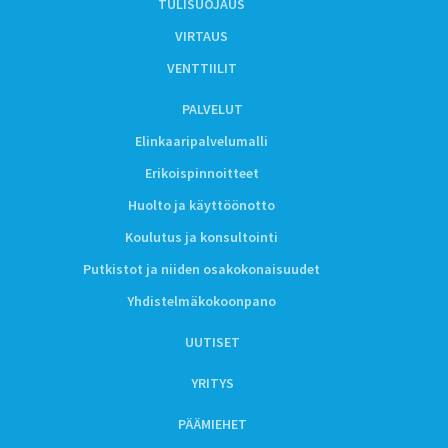
TULISUOJAUS
VIRTAUS
VENTTIILIT
PALVELUT
Elinkaaripalvelumalli
Erikoispinnoitteet
Huolto ja käyttöönotto
Koulutus ja konsultointi
Putkistot ja niiden osakokonaisuudet
Yhdistelmäkokoonpano
UUTISET
YRITYS
PÄÄMIEHET