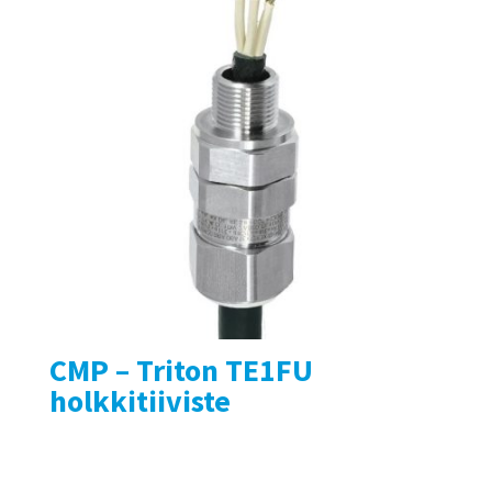
CMP – Triton TE1FU
holkkitiiviste