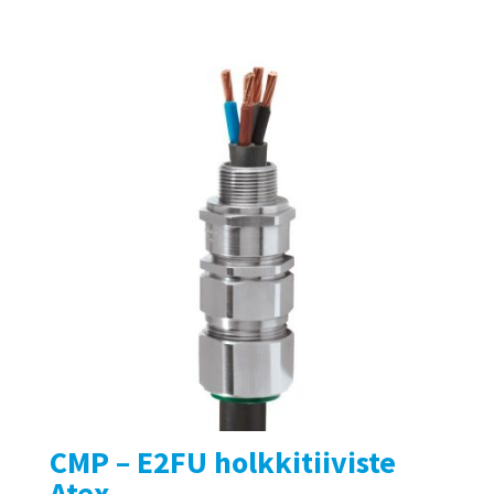
CMP – E2FU holkkitiiviste
Atex