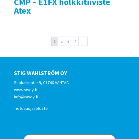
CMP – E1FX holkkitiiviste
Atex
1
2
3
4
→
STIG WAHLSTRÖM OY
Suokalliontie 9, 01740 VANTAA
www.swoy.fi
info@swoy.fi
Tietosuojaseloste