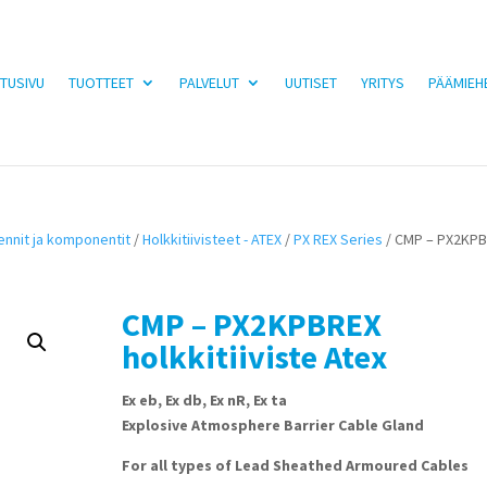
TUSIVU
TUOTTEET
PALVELUT
UUTISET
YRITYS
PÄÄMIEH
iennit ja komponentit
/
Holkkitiivisteet - ATEX
/
PX REX Series
/ CMP – PX2KP
CMP – PX2KPBREX
holkkitiiviste Atex
Ex eb, Ex db, Ex nR, Ex ta
Explosive Atmosphere Barrier Cable Gland
For all types of Lead Sheathed Armoured Cables