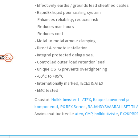
• Effectively earths / grounds lead sheathed cables
• RapidEx liquid pour sealing system
– Enhances reliability, reduces risk
– Reduces man hours
– Reduces cost
• Metal-to-metal armour clamping
• Direct & remote installation
• Integral protected deluge seal
• Controlled outer ‘load retention’ seal
• Unique OSTG prevents overtightening
• -60°C to +85°C
• Internationally marked, IECEx & ATEX
• EMC tested
Osastot:
Holkkitiivisteet - ATEX
,
Kaapeliläpiviennit ja
komponentit
,
PX REX Series
,
RÄJÄHDYSVAARALLISET TIL
Avainsanat tuotteelle
atex
,
CMP
,
holkkitiiviste
,
PX2KPBR