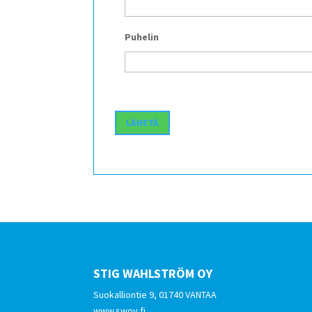
Puhelin
STIG WAHLSTRÖM OY
Suokalliontie 9, 01740 VANTAA
www.swoy.fi