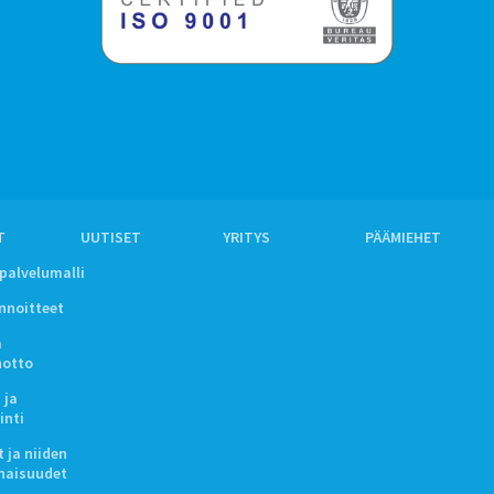
T
UUTISET
YRITYS
PÄÄMIEHET
ipalvelumalli
innoitteet
a
notto
 ja
inti
 ja niiden
naisuudet