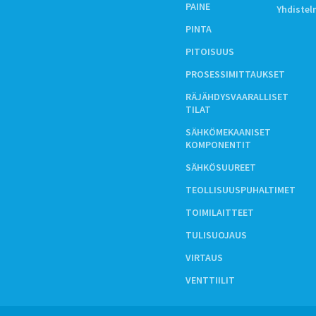
PAINE
Yhdiste
PINTA
PITOISUUS
PROSESSIMITTAUKSET
RÄJÄHDYSVAARALLISET
TILAT
SÄHKÖMEKAANISET
KOMPONENTIT
SÄHKÖSUUREET
TEOLLISUUSPUHALTIMET
TOIMILAITTEET
TULISUOJAUS
VIRTAUS
VENTTIILIT