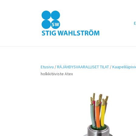
E
Etusivu
/
RÄJÄHDYSVAARALLISET TILAT
/
Kaapeliläpiv
holkkitiiviste Atex