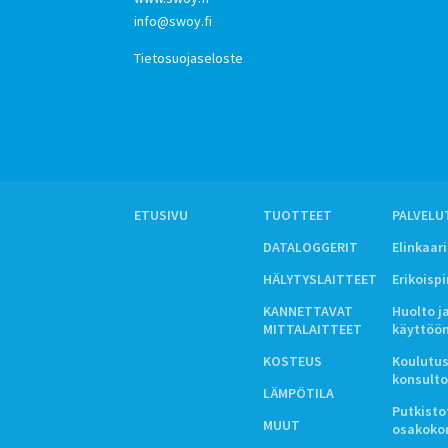
info@swoy.fi
Tietosuojaseloste
ETUSIVU
TUOTTEET
PALVELU
DATALOGGERIT
Elinkaar
HÄLYTYSLAITTEET
Erikoisp
KANNETTAVAT
Huolto j
MITTALAITTEET
käyttöö
KOSTEUS
Koulutus
konsulto
LÄMPÖTILA
Putkistot
MUUT
osakoko