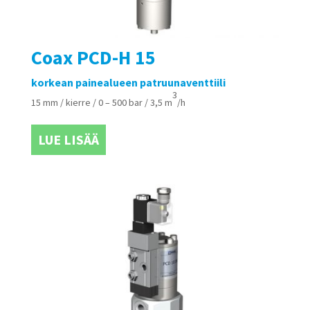
Coax PCD-H 15
korkean painealueen patruunaventtiili
3
15 mm / kierre / 0 – 500 bar / 3,5 m
/h
LUE LISÄÄ