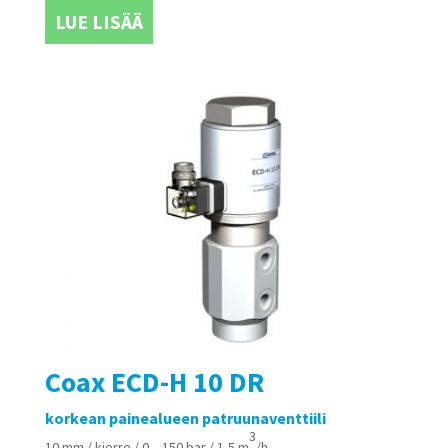
LUE LISÄÄ
Coax ECD-H 10 DR
korkean painealueen patruunaventtiili
3
10 mm / kierre / 0 – 150 bar / 1,5 m
/h