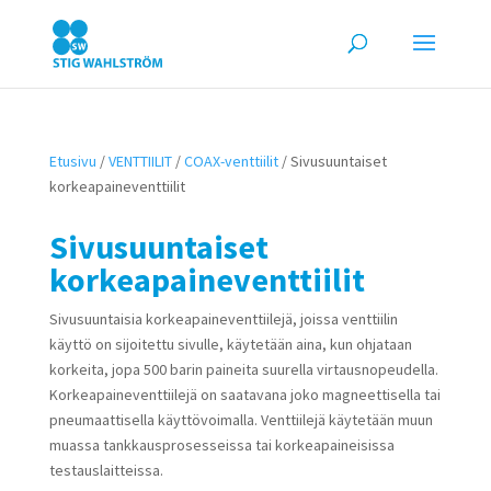
Etusivu
/
VENTTIILIT
/
COAX-venttiilit
/ Sivusuuntaiset
korkeapaineventtiilit
Sivusuuntaiset
korkeapaineventtiilit
Sivusuuntaisia korkeapaineventtiilejä, joissa venttiilin
käyttö on sijoitettu sivulle, käytetään aina, kun ohjataan
korkeita, jopa 500 barin paineita suurella virtausnopeudella.
Korkeapaineventtiilejä on saatavana joko magneettisella tai
pneumaattisella käyttövoimalla. Venttiilejä käytetään muun
muassa tankkausprosesseissa tai korkeapaineisissa
testauslaitteissa.