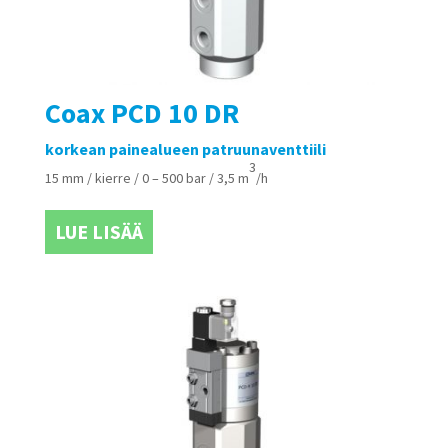
Coax PCD 10 DR
korkean painealueen patruunaventtiili
3
15 mm / kierre / 0 – 500 bar / 3,5 m
/h
LUE LISÄÄ