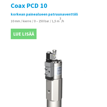
Coax PCD 10
korkean painealueen patruunaventtiili
3
10 mm / kierre / 0 – 250 bar / 1,5 m
/h
LUE LISÄÄ