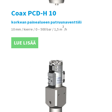
Coax PCD-H 10
korkean painealueen patruunaventtiili
3
10 mm / kierre / 0 – 500 bar / 1,5 m
/h
LUE LISÄÄ