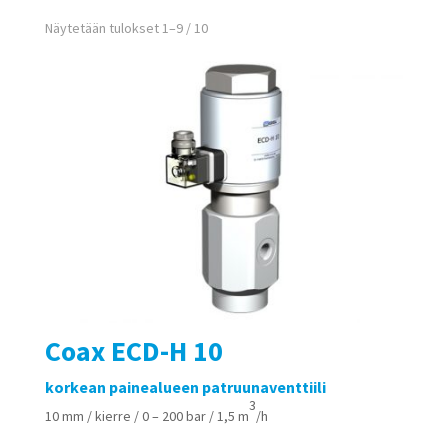
Näytetään tulokset 1–9 / 10
Coax ECD-H 10
korkean painealueen patruunaventtiili
3
10 mm / kierre / 0 – 200 bar / 1,5 m
/h