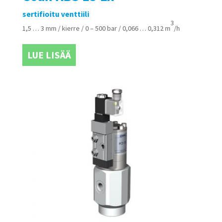
sertifioitu venttiili
3
1,5 … 3 mm / kierre / 0 – 500 bar / 0,066 … 0,312 m
/h
LUE LISÄÄ