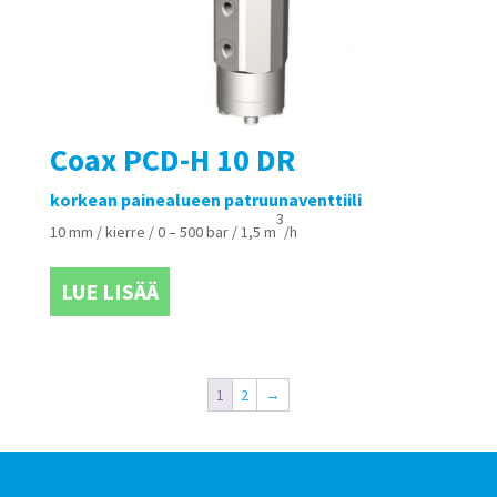
Coax PCD-H 10 DR
korkean painealueen patruunaventtiili
3
10 mm / kierre / 0 – 500 bar / 1,5 m
/h
LUE LISÄÄ
1
2
→