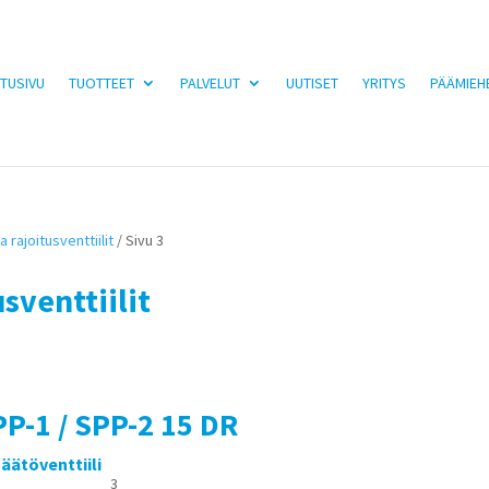
TUSIVU
TUOTTEET
PALVELUT
UUTISET
YRITYS
PÄÄMIEH
 rajoitusventtiilit
/ Sivu 3
usventtiilit
P-1 / SPP-2 15 DR
äätöventtiili
3