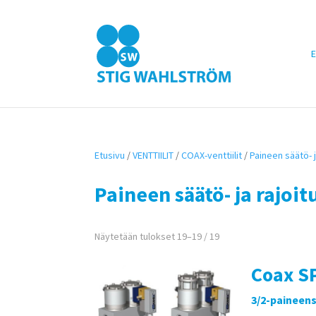
E
Etusivu
/
VENTTIILIT
/
COAX-venttiilit
/
Paineen säätö- ja
Paineen säätö- ja rajoit
Näytetään tulokset 19–19 / 19
Coax SP
3/2-paineens