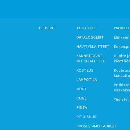
ETUSIVU
TUOTTEET
PALVELU
DATALOGGERIT
Elinkaar
HÄLYTYSLAITTEET
Erikoisp
KANNETTAVAT
Huolto j
MITTALAITTEET
käyttöö
KOSTEUS
Koulutus
konsulto
LÄMPÖTILA
Putkistot
MUUT
osakoko
PAINE
Yhdiste
PINTA
PITOISUUS
PROSESSIMITTAUKSET