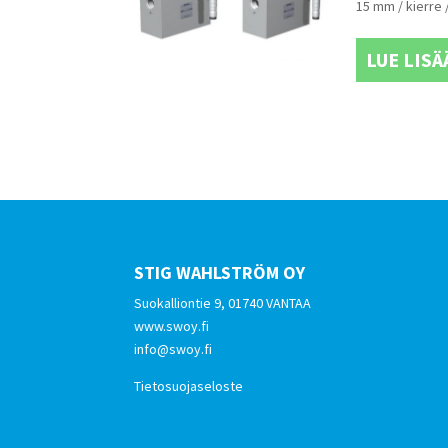
15 mm / kierre /
LUE LISÄ
STIG WAHLSTRÖM OY
Suokalliontie 9, 01740 VANTAA
www.swoy.fi
info@swoy.fi
Tietosuojaseloste