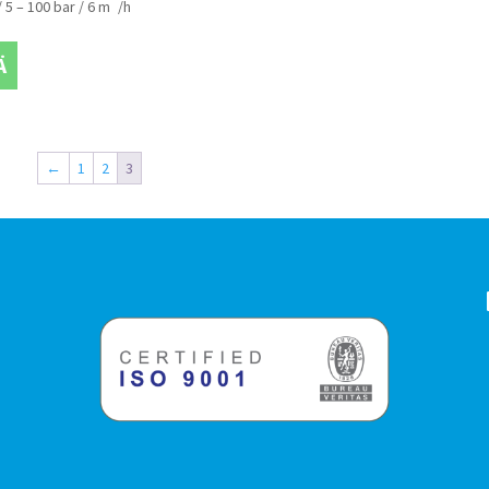
 5 – 100 bar / 6 m
/h
Ä
←
1
2
3