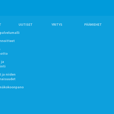
T
UUTISET
YRITYS
PÄÄMIEHET
ipalvelumalli
innoitteet
a
notto
 ja
inti
 ja niiden
naisuudet
lmäkokoonpano