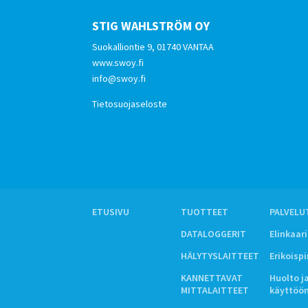
STIG WAHLSTRÖM OY
Suokalliontie 9, 01740 VANTAA
www.swoy.fi
info@swoy.fi
Tietosuojaseloste
ETUSIVU
TUOTTEET
PALVELU
DATALOGGERIT
Elinkaar
HÄLYTYSLAITTEET
Erikoisp
KANNETTAVAT
Huolto j
MITTALAITTEET
käyttöö