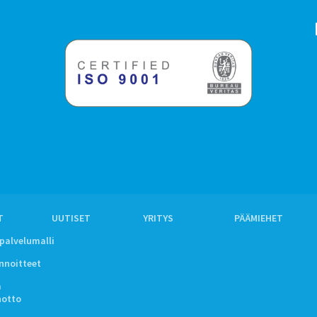
T
UUTISET
YRITYS
PÄÄMIEHET
ipalvelumalli
innoitteet
a
notto