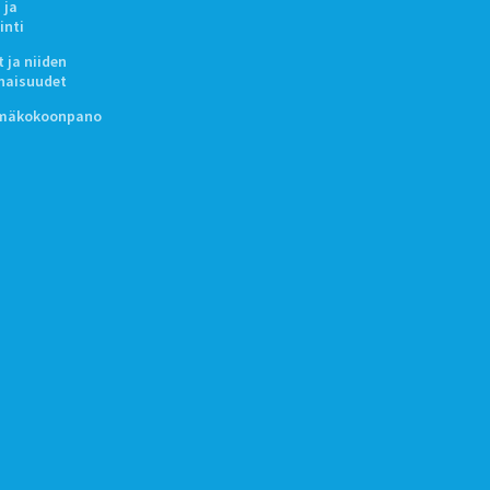
 ja
inti
 ja niiden
naisuudet
lmäkokoonpano