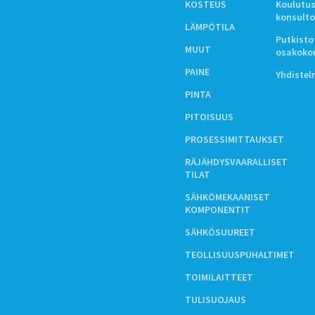
KOSTEUS
Koulutus
konsulto
LÄMPÖTILA
Putkistot
MUUT
osakoko
PAINE
Yhdiste
PINTA
PITOISUUS
PROSESSIMITTAUKSET
RÄJÄHDYSVAARALLISET
TILAT
SÄHKÖMEKAANISET
KOMPONENTIT
SÄHKÖSUUREET
TEOLLISUUSPUHALTIMET
TOIMILAITTEET
TULISUOJAUS