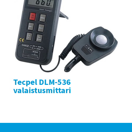
Tecpel DLM-536
valaistusmittari