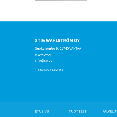
STIG WAHLSTRÖM OY
Suokalliontie 9, 01740 VANTAA
www.swoy.fi
info@swoy.fi
Tietosuojaseloste
ETUSIVU
TUOTTEET
PALVELU