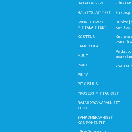
DATALOGGERIT
Elinkaar
HÄLYTYSLAITTEET
Erikoisp
KANNETTAVAT
Huolto j
MITTALAITTEET
käyttöö
KOSTEUS
Koulutus
konsulto
LÄMPÖTILA
Putkistot
MUUT
osakoko
PAINE
Yhdiste
PINTA
PITOISUUS
PROSESSIMITTAUKSET
RÄJÄHDYSVAARALLISET
TILAT
SÄHKÖMEKAANISET
KOMPONENTIT
SÄHKÖSUUREET