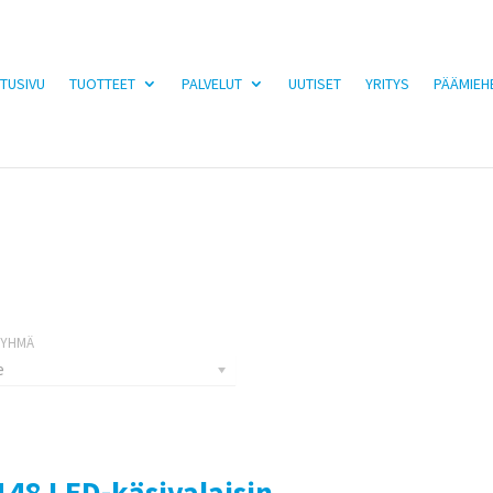
TUSIVU
TUOTTEET
PALVELUT
UUTISET
YRITYS
PÄÄMIEH
e
148 LED-käsivalaisin