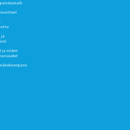
ipalvelumalli
innoitteet
a
notto
 ja
inti
 ja niiden
naisuudet
lmäkokoonpano