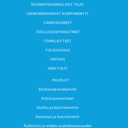
RÄJÄHDYSVAARALLISET TILAT
SÄHKÖMEKAANISET KOMPONENTIT
SÄHKÖSUUREET
TEOLLISUUSPUHALTIMET
TOIMILAITTEET
TULISUOJAUS
VIRTAUS
VENTTIILIT
PALVELUT
Elinkaaripalvelumalli
Erikoispinnoitteet
Huolto ja käyttöönotto
Koulutus ja konsultointi
Putkistot ja niiden osakokonaisuudet