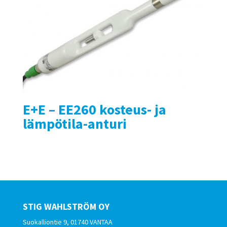
E+E – EE260 kosteus- ja
lämpötila-anturi
STIG WAHLSTRÖM OY
Suokalliontie 9, 01740 VANTAA