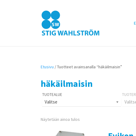
E
Etusivu
/ Tuotteet avainsanalla “häkäilmaisin”
häkäilmaisin
Valitse
Valits
Näytetään ainoa tulos
Evikon 