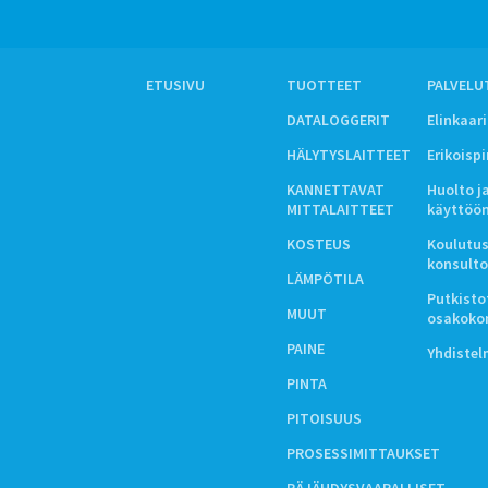
ETUSIVU
TUOTTEET
PALVELU
DATALOGGERIT
Elinkaar
HÄLYTYSLAITTEET
Erikoisp
KANNETTAVAT
Huolto j
MITTALAITTEET
käyttöö
KOSTEUS
Koulutus
konsulto
LÄMPÖTILA
Putkistot
MUUT
osakoko
PAINE
Yhdiste
PINTA
PITOISUUS
PROSESSIMITTAUKSET
RÄJÄHDYSVAARALLISET