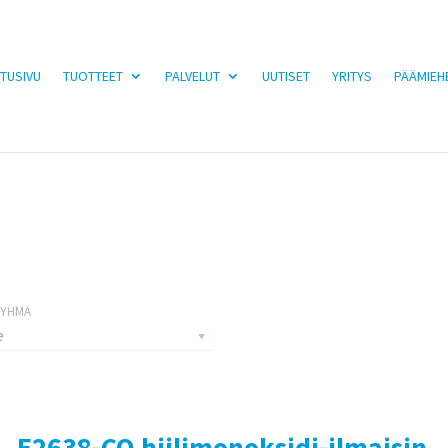
TUSIVU
TUOTTEET
PALVELUT
UUTISET
YRITYS
PÄÄMIEH
e
– E2638-CO hiilimonoksidi-ilmaisin