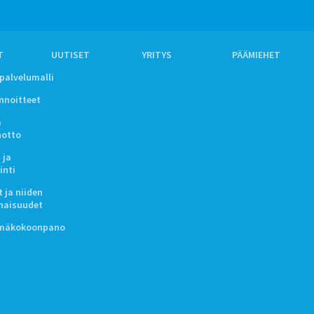
T
UUTISET
YRITYS
PÄÄMIEHET
ipalvelumalli
innoitteet
a
notto
 ja
inti
 ja niiden
naisuudet
lmäkokoonpano