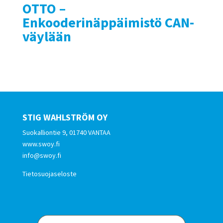
OTTO –
Enkooderinäppäimistö CAN-
väylään
STIG WAHLSTRÖM OY
Suokalliontie 9, 01740 VANTAA
www.swoy.fi
info@swoy.fi
Tietosuojaseloste