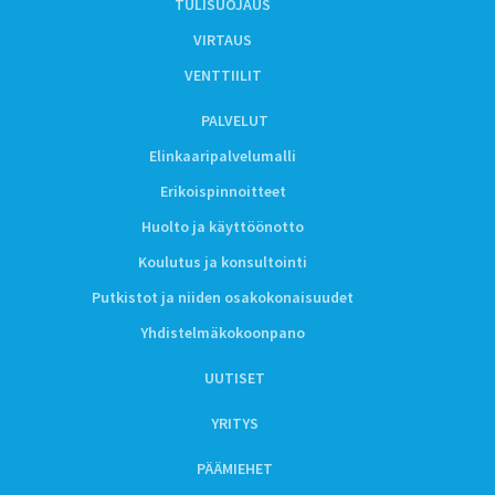
TULISUOJAUS
VIRTAUS
VENTTIILIT
PALVELUT
Elinkaaripalvelumalli
Erikoispinnoitteet
Huolto ja käyttöönotto
Koulutus ja konsultointi
Putkistot ja niiden osakokonaisuudet
Yhdistelmäkokoonpano
UUTISET
YRITYS
PÄÄMIEHET