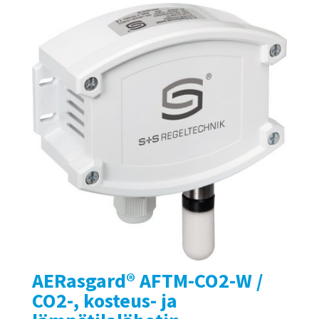
AERasgard® AFTM-CO2-W /
CO2-, kosteus- ja