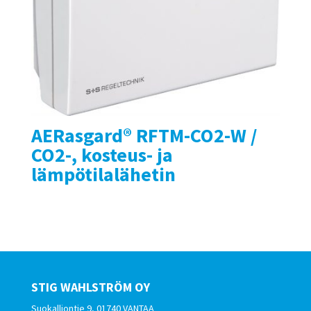
AERasgard® RFTM-CO2-W /
CO2-, kosteus- ja
lämpötilalähetin
STIG WAHLSTRÖM OY
Suokalliontie 9, 01740 VANTAA