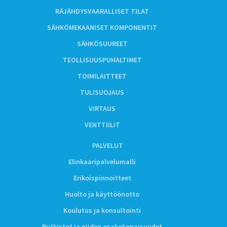
RÄJÄHDYSVAARALLISET TILAT
SÄHKÖMEKAANISET KOMPONENTIT
SÄHKÖSUUREET
TEOLLISUUSPUHALTIMET
TOIMILAITTEET
TULISUOJAUS
VIRTAUS
VENTTIILIT
PALVELUT
Elinkaaripalvelumalli
Erikoispinnoitteet
Huolto ja käyttöönotto
Koulutus ja konsultointi
Putkistot ja niiden osakokonaisuudet