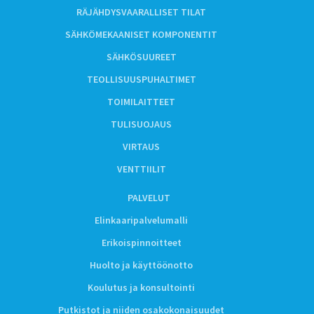
RÄJÄHDYSVAARALLISET TILAT
SÄHKÖMEKAANISET KOMPONENTIT
SÄHKÖSUUREET
TEOLLISUUSPUHALTIMET
TOIMILAITTEET
TULISUOJAUS
VIRTAUS
VENTTIILIT
PALVELUT
Elinkaaripalvelumalli
Erikoispinnoitteet
Huolto ja käyttöönotto
Koulutus ja konsultointi
Putkistot ja niiden osakokonaisuudet