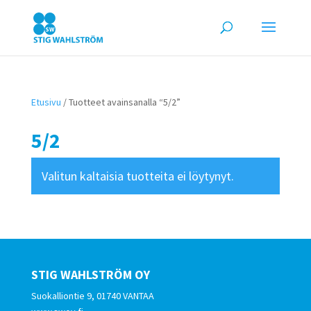
Etusivu
/ Tuotteet avainsanalla “5/2”
5/2
Valitun kaltaisia tuotteita ei löytynyt.
STIG WAHLSTRÖM OY
Suokalliontie 9, 01740 VANTAA