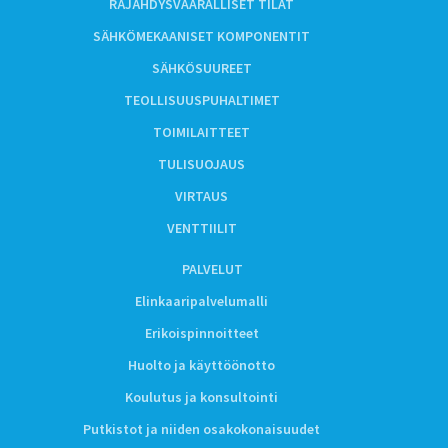
RÄJÄHDYSVAARALLISET TILAT
SÄHKÖMEKAANISET KOMPONENTIT
SÄHKÖSUUREET
TEOLLISUUSPUHALTIMET
TOIMILAITTEET
TULISUOJAUS
VIRTAUS
VENTTIILIT
PALVELUT
Elinkaaripalvelumalli
Erikoispinnoitteet
Huolto ja käyttöönotto
Koulutus ja konsultointi
Putkistot ja niiden osakokonaisuudet