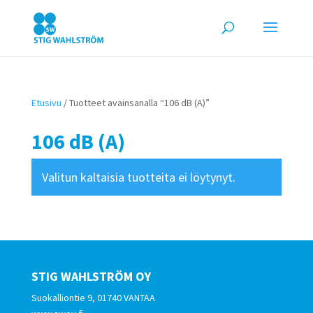
Etusivu
/ Tuotteet avainsanalla “106 dB (A)”
106 dB (A)
Valitun kaltaisia tuotteita ei löytynyt.
STIG WAHLSTRÖM OY
Suokalliontie 9, 01740 VANTAA