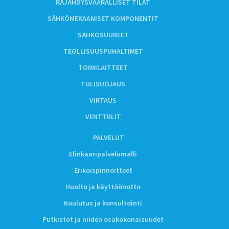
RÄJÄHDYSVAARALLISET TILAT
SÄHKÖMEKAANISET KOMPONENTIT
SÄHKÖSUUREET
TEOLLISUUSPUHALTIMET
TOIMILAITTEET
TULISUOJAUS
VIRTAUS
VENTTIILIT
PALVELUT
Elinkaaripalvelumalli
Erikoispinnoitteet
Huolto ja käyttöönotto
Koulutus ja konsultointi
Putkistot ja niiden osakokonaisuudet