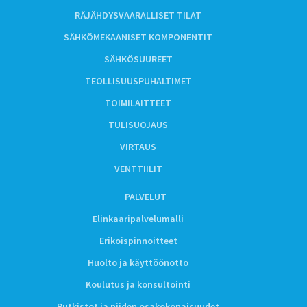
RÄJÄHDYSVAARALLISET TILAT
SÄHKÖMEKAANISET KOMPONENTIT
SÄHKÖSUUREET
TEOLLISUUSPUHALTIMET
TOIMILAITTEET
TULISUOJAUS
VIRTAUS
VENTTIILIT
PALVELUT
Elinkaaripalvelumalli
Erikoispinnoitteet
Huolto ja käyttöönotto
Koulutus ja konsultointi
Putkistot ja niiden osakokonaisuudet