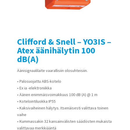
Clifford & Snell – YO3IS –
Atex äänihälytin 100
dB(A)
Äänisignaalilaite vaarallisiin olosuhteisiin.
• Palosuojattu ABS-kotelo
• Ex ia -elektroniikka
• Äänen enimmäisvoimakkuus 100 dB (A) @ 1 m
• Kotelointiluokka IP55
• Kaksivaiheinen hälytys. Itsenäisesti valittava toinen
vaihe
• Kummassakin 32 kansainvälisten säädösten mukaista
valittavaa merkkiääntä