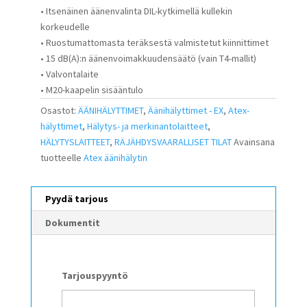
• Itsenäinen äänenvalinta DIL-kytkimellä kullekin
korkeudelle
• Ruostumattomasta teräksestä valmistetut kiinnittimet
• 15 dB(A):n äänenvoimakkuudensäätö (vain T4-mallit)
• Valvontalaite
• M20-kaapelin sisääntulo
Osastot:
ÄÄNIHÄLYTTIMET
,
Äänihälyttimet - EX
,
Atex-
hälyttimet
,
Hälytys- ja merkinantolaitteet
,
HÄLYTYSLAITTEET
,
RÄJÄHDYSVAARALLISET TILAT
Avainsana
tuotteelle
Atex äänihälytin
Pyydä tarjous
Dokumentit
Tarjouspyyntö