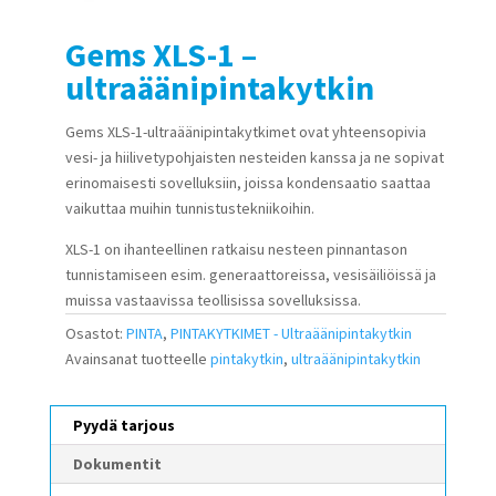
Gems XLS-1 –
ultraäänipintakytkin
Gems XLS-1-ultraäänipintakytkimet ovat yhteensopivia
vesi- ja hiilivetypohjaisten nesteiden kanssa ja ne sopivat
erinomaisesti sovelluksiin, joissa kondensaatio saattaa
vaikuttaa muihin tunnistustekniikoihin.
XLS-1 on ihanteellinen ratkaisu nesteen pinnantason
tunnistamiseen esim. generaattoreissa, vesisäiliöissä ja
muissa vastaavissa teollisissa sovelluksissa.
Osastot:
PINTA
,
PINTAKYTKIMET - Ultraäänipintakytkin
Avainsanat tuotteelle
pintakytkin
,
ultraäänipintakytkin
Pyydä tarjous
Dokumentit