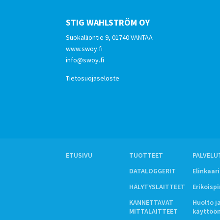
STIG WAHLSTRÖM OY
Suokalliontie 9, 01740 VANTAA
www.swoy.fi
info@swoy.fi
Tietosuojaseloste
ETUSIVU
TUOTTEET
PALVELU
DATALOGGERIT
Elinkaar
HÄLYTYSLAITTEET
Erikoisp
KANNETTAVAT
Huolto j
MITTALAITTEET
käyttöö