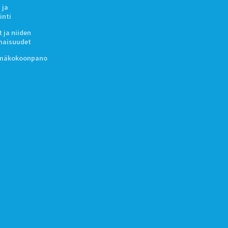
 ja
inti
 ja niiden
naisuudet
lmäkokoonpano