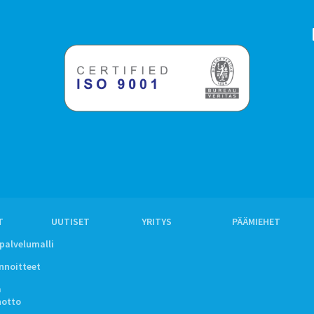
T
UUTISET
YRITYS
PÄÄMIEHET
ipalvelumalli
innoitteet
a
notto