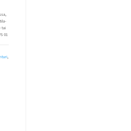
ssa,
ila-
 tai
WS 01
nturi
,