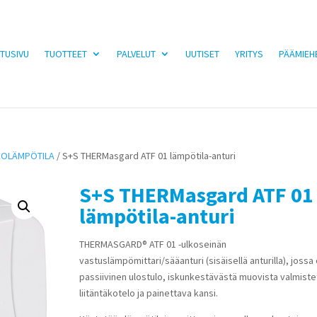
TUSIVU
TUOTTEET
PALVELUT
UUTISET
YRITYS
PÄÄMIEH
LKOLÄMPÖTILA
/ S+S THERMasgard ATF 01 lämpötila-anturi
S+S THERMasgard ATF 01
lämpötila-anturi
THERMASGARD® ATF 01 -ulkoseinän
vastuslämpömittari/sääanturi (sisäisellä anturilla), jossa
passiivinen ulostulo, iskunkestävästä muovista valmiste
liitäntäkotelo ja painettava kansi.