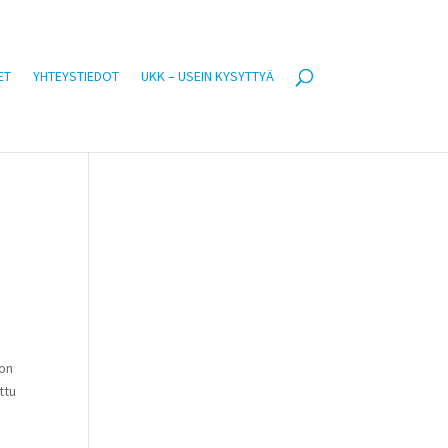
ET
YHTEYSTIEDOT
UKK – USEIN KYSYTTYÄ
 on
ttu