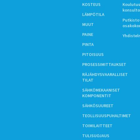
KOSTEUS
Koulutus
konsulto
LÄMPÖTILA
Putkistot
MUUT
osakoko
PAINE
Yhdiste
PINTA
PITOISUUS
PROSESSIMITTAUKSET
RÄJÄHDYSVAARALLISET
TILAT
SÄHKÖMEKAANISET
KOMPONENTIT
SÄHKÖSUUREET
TEOLLISUUSPUHALTIMET
TOIMILAITTEET
TULISUOJAUS