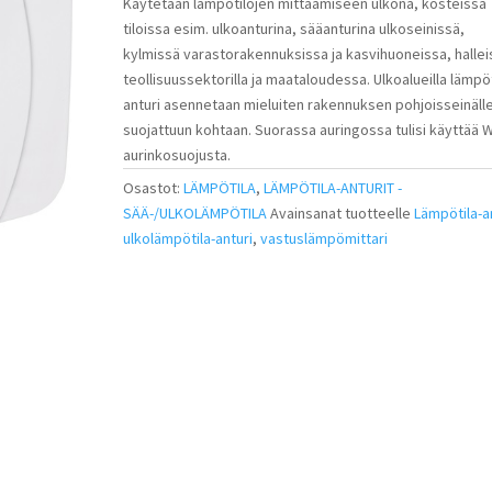
Käytetään lämpötilojen mittaamiseen ulkona, kosteissa
tiloissa esim. ulkoanturina, sääanturina ulkoseinissä,
kylmissä varastorakennuksissa ja kasvihuoneissa, hallei
teollisuussektorilla ja maataloudessa. Ulkoalueilla lämpöt
anturi asennetaan mieluiten rakennuksen pohjoisseinälle
suojattuun kohtaan. Suorassa auringossa tulisi käyttää 
aurinkosuojusta.
Osastot:
LÄMPÖTILA
,
LÄMPÖTILA-ANTURIT -
SÄÄ-/ULKOLÄMPÖTILA
Avainsanat tuotteelle
Lämpötila-a
ulkolämpötila-anturi
,
vastuslämpömittari