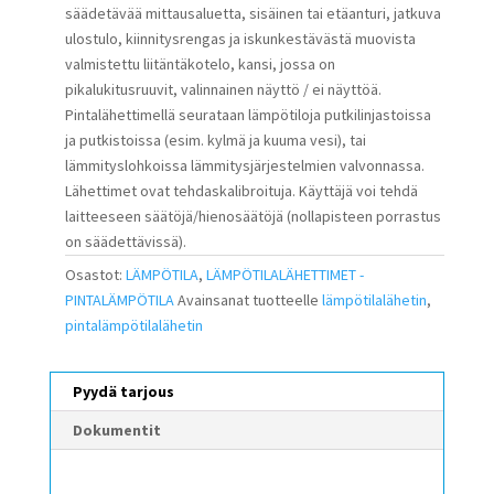
säädetävää mittausaluetta, sisäinen tai etäanturi, jatkuva
ulostulo, kiinnitysrengas ja iskunkestävästä muovista
valmistettu liitäntäkotelo, kansi, jossa on
pikalukitusruuvit, valinnainen näyttö / ei näyttöä.
Pintalähettimellä seurataan lämpötiloja putkilinjastoissa
ja putkistoissa (esim. kylmä ja kuuma vesi), tai
lämmityslohkoissa lämmitysjärjestelmien valvonnassa.
Lähettimet ovat tehdaskalibroituja. Käyttäjä voi tehdä
laitteeseen säätöjä/hienosäätöjä (nollapisteen porrastus
on säädettävissä).
Osastot:
LÄMPÖTILA
,
LÄMPÖTILALÄHETTIMET -
PINTALÄMPÖTILA
Avainsanat tuotteelle
lämpötilalähetin
,
pintalämpötilalähetin
Pyydä tarjous
Dokumentit