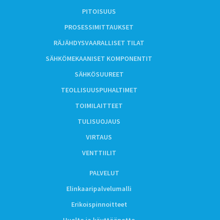
PITOISUUS
PROSESSIMITTAUKSET
RÄJÄHDYSVAARALLISET TILAT
SÄHKÖMEKAANISET KOMPONENTIT
SÄHKÖSUUREET
TEOLLISUUSPUHALTIMET
TOIMILAITTEET
TULISUOJAUS
VIRTAUS
VENTTIILIT
PALVELUT
Elinkaaripalvelumalli
Erikoispinnoitteet
Huolto ja käyttöönotto